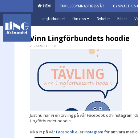
HEM
FAMILJEGYMNASTIK 2-5 ÅR
GYMNASTIK 5-1
Lingförbundet
Om oss
Nyheter
Bilder
Va
Vinn Lingförbundets hoodie
2023-09-21 11:08
Just nu har vi en tävling på vår Facebook och Instagram, 
Lingförbundet-hoodie.
Kika in på vår
Facebook
eller
Instagram
för att vara med o