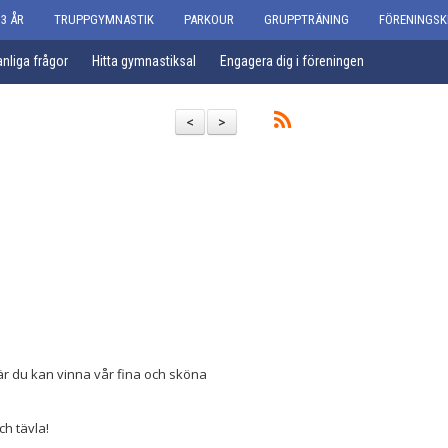
3 ÅR
TRUPPGYMNASTIK
PARKOUR
GRUPPTRÄNING
FÖRENINGSK
nliga frågor
Hitta gymnastiksal
Engagera dig i föreningen
<
>
där du kan vinna vår fina och sköna
ch tävla!