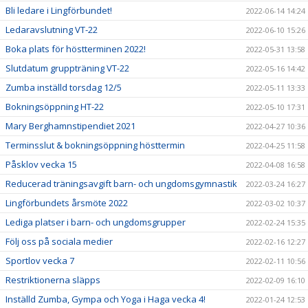
Bli ledare i Lingförbundet!
2022-06-14 14:24
Ledaravslutning VT-22
2022-06-10 15:26
Boka plats för höstterminen 2022!
2022-05-31 13:58
Slutdatum gruppträning VT-22
2022-05-16 14:42
Zumba inställd torsdag 12/5
2022-05-11 13:33
Bokningsöppning HT-22
2022-05-10 17:31
Mary Berghamnstipendiet 2021
2022-04-27 10:36
Terminsslut & bokningsöppning hösttermin
2022-04-25 11:58
Påsklov vecka 15
2022-04-08 16:58
Reducerad träningsavgift barn- och ungdomsgymnastik
2022-03-24 16:27
Lingförbundets årsmöte 2022
2022-03-02 10:37
Lediga platser i barn- och ungdomsgrupper
2022-02-24 15:35
Följ oss på sociala medier
2022-02-16 12:27
Sportlov vecka 7
2022-02-11 10:56
Restriktionerna släpps
2022-02-09 16:10
Inställd Zumba, Gympa och Yoga i Haga vecka 4!
2022-01-24 12:53