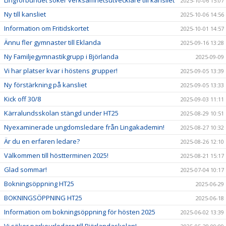
Lingförbundet söker verksamhetsutvecklare till kansliet
2025-10-06 15:07
Ny till kansliet
2025-10-06 14:56
Information om Fritidskortet
2025-10-01 14:57
Ännu fler gymnaster till Eklanda
2025-09-16 13:28
Ny Familjegymnastikgrupp i Björlanda
2025-09-09
Vi har platser kvar i höstens grupper!
2025-09-05 13:39
Ny förstärkning på kansliet
2025-09-05 13:33
Kick off 30/8
2025-09-03 11:11
Kärralundsskolan stängd under HT25
2025-08-29 10:51
Nyexaminerade ungdomsledare från Lingakademin!
2025-08-27 10:32
Är du en erfaren ledare?
2025-08-26 12:10
Välkommen till höstterminen 2025!
2025-08-21 15:17
Glad sommar!
2025-07-04 10:17
Bokningsöppning HT25
2025-06-29
BOKNINGSÖPPNING HT25
2025-06-18
Information om bokningsöppning för hösten 2025
2025-06-02 13:39