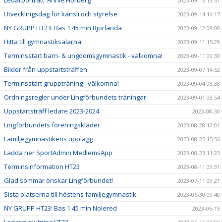
Ledarporträtt: Annie Hörberg
2023-09-16 13:51
Utvecklingsdag för kansli och styrelse
2023-09-14 14:17
NY GRUPP HT23: Bas 1 45 min Björlanda
2023-09-12 08:00
Hitta till gymnastiksalarna
2023-09-11 15:29
Terminsstart barn- & ungdomsgymnastik - välkomna!
2023-09-11 09:30
Bilder från uppstartsträffen
2023-09-07 14:52
Terminsstart gruppträning - välkomna!
2023-09-04 08:38
Ordningsregler under Lingförbundets träningar
2023-09-01 08:54
Uppstartsträff ledare 2023-2024
2023-08-30
Lingförbundets föreningskläder
2023-08-28 12:01
Familjegymnastikens upplägg
2023-08-25 15:56
Ladda ner SportAdmin MedlemsApp
2023-08-23 11:23
Terminsinformation HT23
2023-08-11 09:31
Glad sommar önskar Lingförbundet!
2023-07-11 09:21
Sista platserna till höstens familjegymnastik
2023-06-30 09:40
NY GRUPP HT23: Bas 1 45 min Nolered
2023-06-19