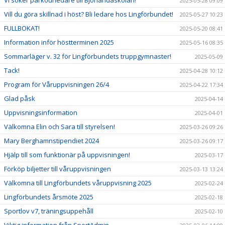
Vi söker parkourledare till Björlandaskolan!
2025-05-28 09:09
Vill du göra skillnad i höst? Bli ledare hos Lingförbundet!
2025-05-27 10:23
FULLBOKAT!
2025-05-20 08:41
Information inför höstterminen 2025
2025-05-16 08:35
Sommarläger v. 32 för Lingförbundets truppgymnaster!
2025-05-09
Tack!
2025-04-28 10:12
Program för Våruppvisningen 26/4
2025-04-22 17:34
Glad påsk
2025-04-14
Uppvisningsinformation
2025-04-01
Välkomna Elin och Sara till styrelsen!
2025-03-26 09:26
Mary Berghamnstipendiet 2024
2025-03-26 09:17
Hjälp till som funktionär på uppvisningen!
2025-03-17
Förköp biljetter till våruppvisningen
2025-03-13 13:24
Välkomna till Lingförbundets våruppvisning 2025
2025-02-24
Lingförbundets årsmöte 2025
2025-02-18
Sportlov v7, träningsuppehåll
2025-02-10