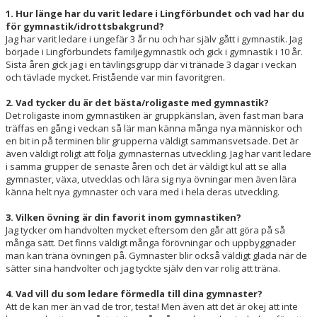
1. Hur länge har du varit ledare i Lingförbundet och vad har du
för gymnastik/idrottsbakgrund?
Jag har varit ledare i ungefär 3 år nu och har själv gått i gymnastik. Jag
började i Lingförbundets familjegymnastik och gick i gymnastik i 10 år.
Sista åren gick jag i en tävlingsgrupp där vi tränade 3 dagar i veckan
och tävlade mycket. Fristående var min favoritgren.
2. Vad tycker du är det bästa/roligaste med gymnastik?
Det roligaste inom gymnastiken är gruppkänslan, även fast man bara
träffas en gång i veckan så lär man känna många nya människor och
en bit in på terminen blir grupperna väldigt sammansvetsade. Det är
även väldigt roligt att följa gymnasternas utveckling. Jag har varit ledare
i samma grupper de senaste åren och det är väldigt kul att se alla
gymnaster, växa, utvecklas och lära sig nya övningar men även lära
känna helt nya gymnaster och vara med i hela deras utveckling.
3. Vilken övning är din favorit inom gymnastiken?
Jag tycker om handvolten mycket eftersom den går att göra på så
många sätt. Det finns väldigt många förövningar och uppbyggnader
man kan träna övningen på. Gymnaster blir också väldigt glada när de
sätter sina handvolter och jag tyckte själv den var rolig att träna.
4. Vad vill du som ledare förmedla till dina gymnaster?
Att de kan mer än vad de tror, testa! Men även att det är okej att inte