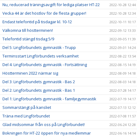
Nu, reducerad träningsavgift för lediga platser HT-22
2022-10-28 12:44
Vecka 44 är det höstlov för de flesta grupper!
2022-10-28 12:34
Endast telefontid på tisdagar kl. 10-12
2022-10-11 10:17
Välkomna till höstterminen!
2022-09-12 13:33
Telefontid stängd tisdag 5/9
2022-09-05 11:39
Del 5: Lingförbundets gymnastik - Trupp
2022-09-01 14:24
Terminsstart Lingförbundets verksamhet
2022-08-22 13:54
Del 4: Lingförbundets gymnastik - Fortsättning
2022-08-15 14:19
Höstterminen 2022 närmar sig
2022-08-09 14:18
Del 3: Lingförbundets gymnastik - Bas 2
2022-08-03 14:18
Del 2: Lingförbundets gymnastik - Bas 1
2022-07-28 14:17
Del 1: Lingförbundets gymnastik - familjegymnastik
2022-07-19 14:17
Sommarstängt på kansliet
2022-07-13 12:12
Träna med Lingförbundet
2022-07-08 11:57
Glad midsommar från oss på Lingförbundet!
2022-06-24 12:28
Bokningen för HT-22 öppen för nya medlemmar
2022-06-16 14:14