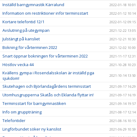
Inställd barngymnastik Kärralund
2022-01-18 10:01
Information om restriktioner inför terminsstart
2022-01-12 10:14
Kortare telefontid 12/1
2022-01-12 09:15
Avslutning på utegympan
2021-12-22 13:05
Julstängt på kansliet
2021-12-21 10:30
Bokning för vårterminen 2022
2021-12-02 10:00
Snart öppnar bokningen för vårterminen 2022
2021-11-17 12:31
Höstlov vecka 44
2021-10-28 10:23
Kvällens gympa i Rosendalsskolan är inställd pga
2021-10-14 13:50
sjukdom!
Skutehagen och Björlandagårdens terminsstart
2021-09-17 16:29
Utomhusgrupperna Skatås och Eklanda flyttar in!
2021-09-17 16:19
Terminsstart för barngymnastiken
2021-09-14 19:57
Info om gruppträning
2021-08-17 12:14
Telefontider
2021-08-16 10:15
Lingförbundet söker ny kanslist
2021-06-29 10:59