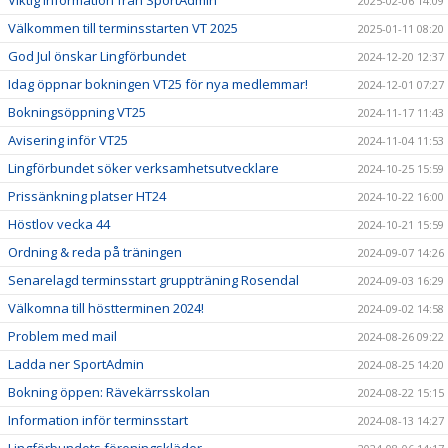
Viktig information från SportAdmin
2025-02-06 14:09
Välkommen till terminsstarten VT 2025
2025-01-11 08:20
God Jul önskar Lingförbundet
2024-12-20 12:37
Idag öppnar bokningen VT25 för nya medlemmar!
2024-12-01 07:27
Bokningsöppning VT25
2024-11-17 11:43
Avisering inför VT25
2024-11-04 11:53
Lingförbundet söker verksamhetsutvecklare
2024-10-25 15:59
Prissänkning platser HT24
2024-10-22 16:00
Höstlov vecka 44
2024-10-21 15:59
Ordning & reda på träningen
2024-09-07 14:26
Senarelagd terminsstart gruppträning Rosendal
2024-09-03 16:29
Välkomna till höstterminen 2024!
2024-09-02 14:58
Problem med mail
2024-08-26 09:22
Ladda ner SportAdmin
2024-08-25 14:20
Bokning öppen: Rävekärrsskolan
2024-08-22 15:15
Information inför terminsstart
2024-08-13 14:27