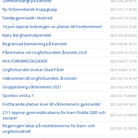
Sommarstängt på kansliet
2021-06-24 09:51
Ny förberedande truppgrupp
2021-05-17 10:00
Familjegymnastik i Nolered
2021-05-14 12:00
14 juni öppnar bokningen av platser till höstterminen!
2021-05-03 12:00
Mary Berghamnstipendiet
2021-04-29 09:03
Begränsad bemanning på kansliet
2021-04-20 10:31
Påminnelse om Lingförbundets årsmöte 22/4
2021-04-13 15:25
NYA FÖRENINGSKLÄDER!
2021-04-07 11:09
Lingförbundet önskar Glad Påsk!
2021-04-02 11:41
Välkommen till Lingförbundets årsmöte!
2021-03-16 10:47
Gruppträning vårterminen 2021
2021-02-24 10:25
Sportlov vecka 7
2021-02-15 08:00
Fortfarande platser kvar till vårterminens gymnastik!
2021-02-04 14:01
27/1 öppnar gymnastiksalarna för barn födda 2005 och
2021-01-25 08:09
senare!
Regeringen lättar på restriktionerna för barn- och
2021-01-22 08:33
ungdomsidrott!