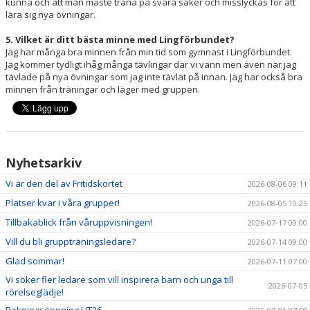
kunna och att man måste träna på svåra saker och misslyckas för att
lära sig nya övningar.
5. Vilket är ditt bästa minne med Lingförbundet?
Jag har många bra minnen från min tid som gymnast i Lingförbundet.
Jag kommer tydligt ihåg många tävlingar där vi vann men även när jag
tävlade på nya övningar som jag inte tävlat på innan. Jag har också bra
minnen från träningar och läger med gruppen.
Nyhetsarkiv
Vi är den del av Fritidskortet
2026-08-06 09:11
Platser kvar i våra grupper!
2026-08-05 10:25
Tillbakablick från våruppvisningen!
2026-07-17 09:00
Vill du bli gruppträningsledare?
2026-07-14 09:00
Glad sommar!
2026-07-11 07:00
Vi söker fler ledare som vill inspirera barn och unga till
2026-07-05
rörelseglädje!