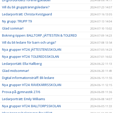
Lingförbundets föreningskläder
2024-08-06 14:17
Vill du bli gruppträningsledare?
2024-07-23 14:07
Ledarporträtt: Christa Kvistgaard
2024-07-16 13:05
Ny grupp: TRUPP T9
2024-07-13 14:04
Glad sommar!
2024-07-10 15:02
Bokning öppen: BALLTORP, JÄTTESTEN & TOLERED
2024-07-09 14:23
Vill du bli ledare för barn och unga?
2024-07-08 13:54
Nya grupper HT24: JÄTTESTENSSKOLAN
2024-07-05 14:23
Nya grupper HT24: TOLEREDSSKOLAN
2024-07-01 16:02
Ledarportätt: Ella Hallberg
2024-06-22 11:13
Glad midsommar!
2024-06-20 11:49
Digital informationsträff: Bli ledare
2024-06-15 11:55
Nya grupper HT24: RÄVEKÄRRSSKOLAN
2024-06-11 12:15
Prova-på-gymnastik 27/6
2024-06-09 11:36
Ledarporträtt: Emily Williams
2024-06-08 14:07
Nya grupper HT24: BALLTORPSSKOLAN
2024-06-05 11:33