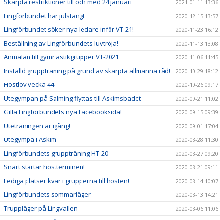
Skärpta restriktioner till och med 24 januari
2021-01-11 13:36
Lingförbundet har julstängt
2020-12-15 13:57
Lingförbundet söker nya ledare inför VT-21!
2020-11-23 16:12
Beställning av Lingförbundets luvtröja!
2020-11-13 13:08
Anmälan till gymnastikgrupper VT-2021
2020-11-06 11:45
Inställd gruppträning på grund av skärpta allmänna råd!
2020-10-29 18:12
Höstlov vecka 44
2020-10-26 09:17
Utegympan på Salming flyttas till Askimsbadet
2020-09-21 11:02
Gilla Lingförbundets nya Facebooksida!
2020-09-15 09:39
Uteträningen är igång!
2020-09-01 17:04
Utegympa i Askim
2020-08-28 11:30
Lingförbundets gruppträning HT-20
2020-08-27 09:20
Snart startar höstterminen!
2020-08-21 09:11
Lediga platser kvar i grupperna till hösten!
2020-08-14 10:07
Lingförbundets sommarläger
2020-08-13 14:21
Truppläger på Lingvallen
2020-08-06 11:06