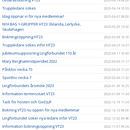
Ledaravslutning VT23
2023-06-16 08:00
Truppledare sökes
2023-06-14 10:55
Idag öppnar vi för nya medlemmar!
2023-06-01 08:00
NYA BAS 1-GRUPPER HT23: Eklanda, Lerlycke,
2023-05-29 13:52
Skutehagen
Bokningsöppning HT23
2023-05-09 10:10
Truppledare sökes inför HT23
2023-04-25 16:37
Jubileumsuppvisning Lingförbundet 110 år
2023-04-17 10:43
Mary Berghamnstipendiet 2022
2023-04-06 11:17
Påsklov vecka 15
2023-04-03 11:23
Sportlov vecka 7
2023-02-06 11:32
Lingförbundets årsmöte 2023
2023-01-30 10:25
Information terminsstart VT23
2023-01-09 11:34
Tack för hösten och God Jul!
2022-12-19 11:24
Bokning VT23 nu öppen för nya medlemmar
2022-12-12 08:00
Lingförbundet söker nya ledare inför VT23
2022-12-02 09:48
Information bokningsöppning VT23
2022-11-07 09:26