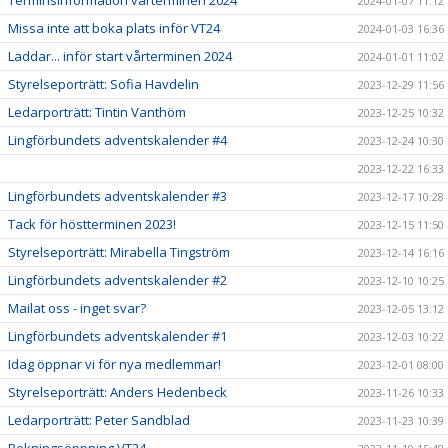
Terminsinformation vårterminen 2024
2024-01-07 11:12
Missa inte att boka plats inför VT24
2024-01-03 16:36
Laddar... inför start vårterminen 2024
2024-01-01 11:02
Styrelseporträtt: Sofia Havdelin
2023-12-29 11:56
Ledarporträtt: Tintin Vanthöm
2023-12-25 10:32
Lingförbundets adventskalender #4
2023-12-24 10:30
2023-12-22 16:33
Lingförbundets adventskalender #3
2023-12-17 10:28
Tack för höstterminen 2023!
2023-12-15 11:50
Styrelseporträtt: Mirabella Tingström
2023-12-14 16:16
Lingförbundets adventskalender #2
2023-12-10 10:25
Mailat oss - inget svar?
2023-12-05 13:12
Lingförbundets adventskalender #1
2023-12-03 10:22
Idag öppnar vi för nya medlemmar!
2023-12-01 08:00
Styrelseporträtt: Anders Hedenbeck
2023-11-26 10:33
Ledarporträtt: Peter Sandblad
2023-11-23 10:39