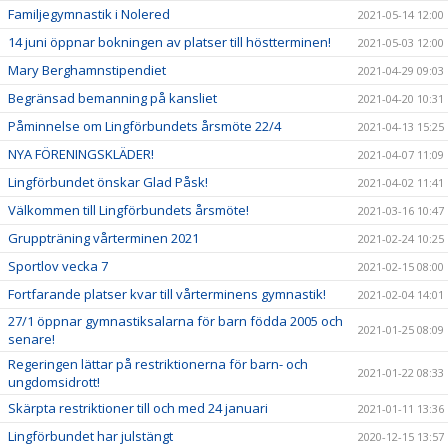
Familjegymnastik i Nolered
2021-05-14 12:00
14 juni öppnar bokningen av platser till höstterminen!
2021-05-03 12:00
Mary Berghamnstipendiet
2021-04-29 09:03
Begränsad bemanning på kansliet
2021-04-20 10:31
Påminnelse om Lingförbundets årsmöte 22/4
2021-04-13 15:25
NYA FÖRENINGSKLÄDER!
2021-04-07 11:09
Lingförbundet önskar Glad Påsk!
2021-04-02 11:41
Välkommen till Lingförbundets årsmöte!
2021-03-16 10:47
Gruppträning vårterminen 2021
2021-02-24 10:25
Sportlov vecka 7
2021-02-15 08:00
Fortfarande platser kvar till vårterminens gymnastik!
2021-02-04 14:01
27/1 öppnar gymnastiksalarna för barn födda 2005 och
2021-01-25 08:09
senare!
Regeringen lättar på restriktionerna för barn- och
2021-01-22 08:33
ungdomsidrott!
Skärpta restriktioner till och med 24 januari
2021-01-11 13:36
Lingförbundet har julstängt
2020-12-15 13:57