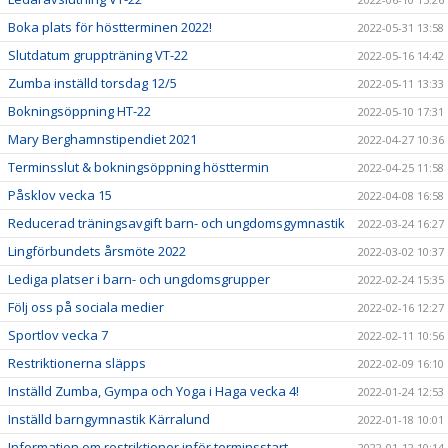
Boka plats för höstterminen 2022!
2022-05-31 13:58
Slutdatum gruppträning VT-22
2022-05-16 14:42
Zumba inställd torsdag 12/5
2022-05-11 13:33
Bokningsöppning HT-22
2022-05-10 17:31
Mary Berghamnstipendiet 2021
2022-04-27 10:36
Terminsslut & bokningsöppning hösttermin
2022-04-25 11:58
Påsklov vecka 15
2022-04-08 16:58
Reducerad träningsavgift barn- och ungdomsgymnastik
2022-03-24 16:27
Lingförbundets årsmöte 2022
2022-03-02 10:37
Lediga platser i barn- och ungdomsgrupper
2022-02-24 15:35
Följ oss på sociala medier
2022-02-16 12:27
Sportlov vecka 7
2022-02-11 10:56
Restriktionerna släpps
2022-02-09 16:10
Inställd Zumba, Gympa och Yoga i Haga vecka 4!
2022-01-24 12:53
Inställd barngymnastik Kärralund
2022-01-18 10:01
Information om restriktioner inför terminsstart
2022-01-12 10:14