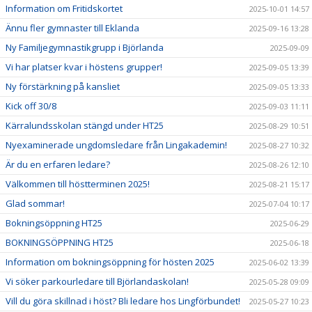
Information om Fritidskortet
2025-10-01 14:57
Ännu fler gymnaster till Eklanda
2025-09-16 13:28
Ny Familjegymnastikgrupp i Björlanda
2025-09-09
Vi har platser kvar i höstens grupper!
2025-09-05 13:39
Ny förstärkning på kansliet
2025-09-05 13:33
Kick off 30/8
2025-09-03 11:11
Kärralundsskolan stängd under HT25
2025-08-29 10:51
Nyexaminerade ungdomsledare från Lingakademin!
2025-08-27 10:32
Är du en erfaren ledare?
2025-08-26 12:10
Välkommen till höstterminen 2025!
2025-08-21 15:17
Glad sommar!
2025-07-04 10:17
Bokningsöppning HT25
2025-06-29
BOKNINGSÖPPNING HT25
2025-06-18
Information om bokningsöppning för hösten 2025
2025-06-02 13:39
Vi söker parkourledare till Björlandaskolan!
2025-05-28 09:09
Vill du göra skillnad i höst? Bli ledare hos Lingförbundet!
2025-05-27 10:23