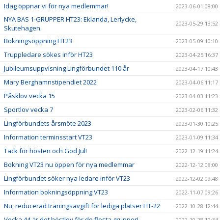
Idag öppnar vi för nya medlemmar!
2023-06-01 08:00
NYA BAS 1-GRUPPER HT23: Eklanda, Lerlycke,
2023-05-29 13:52
Skutehagen
Bokningsöppning HT23
2023-05-09 10:10
Truppledare sökes inför HT23
2023-04-25 16:37
Jubileumsuppvisning Lingförbundet 110 år
2023-04-17 10:43
Mary Berghamnstipendiet 2022
2023-04-06 11:17
Påsklov vecka 15
2023-04-03 11:23
Sportlov vecka 7
2023-02-06 11:32
Lingförbundets årsmöte 2023
2023-01-30 10:25
Information terminsstart VT23
2023-01-09 11:34
Tack för hösten och God Jul!
2022-12-19 11:24
Bokning VT23 nu öppen för nya medlemmar
2022-12-12 08:00
Lingförbundet söker nya ledare inför VT23
2022-12-02 09:48
Information bokningsöppning VT23
2022-11-07 09:26
Nu, reducerad träningsavgift för lediga platser HT-22
2022-10-28 12:44
Vecka 44 är det höstlov för de flesta grupper!
2022-10-28 12:34