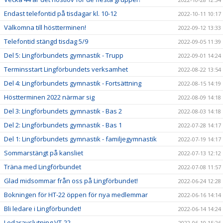
Endast telefontid på tisdagar kl. 10-12
2022-10-11 10:17
Välkomna till höstterminen!
2022-09-12 13:33
Telefontid stängd tisdag 5/9
2022-09-05 11:39
Del 5: Lingförbundets gymnastik - Trupp
2022-09-01 14:24
Terminsstart Lingförbundets verksamhet
2022-08-22 13:54
Del 4: Lingförbundets gymnastik - Fortsättning
2022-08-15 14:19
Höstterminen 2022 närmar sig
2022-08-09 14:18
Del 3: Lingförbundets gymnastik - Bas 2
2022-08-03 14:18
Del 2: Lingförbundets gymnastik - Bas 1
2022-07-28 14:17
Del 1: Lingförbundets gymnastik - familjegymnastik
2022-07-19 14:17
Sommarstängt på kansliet
2022-07-13 12:12
Träna med Lingförbundet
2022-07-08 11:57
Glad midsommar från oss på Lingförbundet!
2022-06-24 12:28
Bokningen för HT-22 öppen för nya medlemmar
2022-06-16 14:14
Bli ledare i Lingförbundet!
2022-06-14 14:24
Ledaravslutning VT-22
2022-06-10 15:26