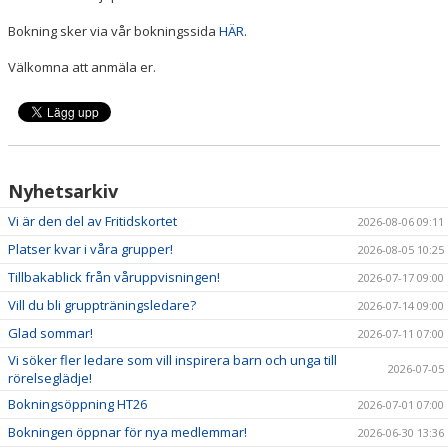
Bokning sker via vår bokningssida
HÄR.
Välkomna att anmäla er.
Nyhetsarkiv
Vi är den del av Fritidskortet
2026-08-06 09:11
Platser kvar i våra grupper!
2026-08-05 10:25
Tillbakablick från våruppvisningen!
2026-07-17 09:00
Vill du bli gruppträningsledare?
2026-07-14 09:00
Glad sommar!
2026-07-11 07:00
Vi söker fler ledare som vill inspirera barn och unga till
2026-07-05
rörelseglädje!
Bokningsöppning HT26
2026-07-01 07:00
Bokningen öppnar för nya medlemmar!
2026-06-30 13:36