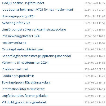
God Jul önskar Lingförbundet
2024-12-20 12:37
Idag öppnar bokningen VT25 för nya medlemmar!
2024-12-01 07:27
Bokningsöppning VT25
2024-11-17 11:43
Avisering inför VT25
2024-11-04 11:53
Lingförbundet söker verksamhetsutvecklare
2024-10-25 15:59
Prissänkning platser HT24
2024-10-22 16:00
Höstlov vecka 44
2024-10-21 15:59
Ordning & reda på träningen
2024-09-07 14:26
Senarelagd terminsstart gruppträning Rosendal
2024-09-03 16:29
Välkomna till höstterminen 2024!
2024-09-02 14:58
Problem med mail
2024-08-26 09:22
Ladda ner SportAdmin
2024-08-25 14:20
Bokning öppen: Rävekärrsskolan
2024-08-22 15:15
Information inför terminsstart
2024-08-13 14:27
Lingförbundets föreningskläder
2024-08-06 14:17
Vill du bli gruppträningsledare?
2024-07-23 14:07