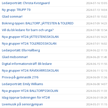
Ledarporträtt: Christa Kvistgaard
2024-07-16 13:05
Ny grupp: TRUPP T9
2024-07-13 14:04
Glad sommar!
2024-07-10 15:02
Bokning öppen: BALLTORP, JÄTTESTEN & TOLERED
2024-07-09 14:23
Vill du bli ledare för barn och unga?
2024-07-08 13:54
Nya grupper HT24: JÄTTESTENSSKOLAN
2024-07-05 14:23
Nya grupper HT24: TOLEREDSSKOLAN
2024-07-01 16:02
Ledarportätt: Ella Hallberg
2024-06-22 11:13
Glad midsommar!
2024-06-20 11:49
Digital informationsträff: Bli ledare
2024-06-15 11:55
Nya grupper HT24: RÄVEKÄRRSSKOLAN
2024-06-11 12:15
Prova-på-gymnastik 27/6
2024-06-09 11:36
Ledarporträtt: Emily Williams
2024-06-08 14:07
Nya grupper HT24: BALLTORPSSKOLAN
2024-06-05 11:33
Idag öppnar bokningen för HT24!
2024-06-01 09:28
Livemusik på seniorgympan
2024-05-31 11:15