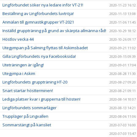
Lingförbundet söker nya ledare inför VT-21!
2020-11-23 16:12
Beställning av Lingförbundets luvtröja!
2020-11-13 13:08
Anmälan till gymnastikgrupper VT-2021
2020-11-06 11:45
Inställd gruppträning på grund av skärpta allmänna råd!
2020-10-29 18:12
Höstlov vecka 44
2020-10-26 09:17
Utegympan på Salming flyttas till Askimsbadet
2020-09-21 11:02
Gilla Lingförbundets nya Facebooksida!
2020-09-15 09:39
Uteträningen är igång!
2020-09-01 17:04
Utegympa i Askim
2020-08-28 11:30
Lingförbundets gruppträning HT-20
2020-08-27 09:20
Snart startar höstterminen!
2020-08-21 09:11
Lediga platser kvar i grupperna till hösten!
2020-08-14 10:07
Lingförbundets sommarläger
2020-08-13 14:21
Truppläger på Lingvallen
2020-08-06 11:06
Sommarstängt på kansliet
2020-07-03 16:00
2020-07-03 15:47