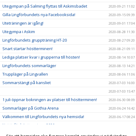
Utegympan på Salming flyttas till Askimsbadet
2020-09-21 11:02
Gilla Lingförbundets nya Facebooksida!
2020-09-15 09:39
Uteträningen är igång!
2020-09-01 17:04
Utegympa i Askim
2020-08-28 11:30
Lingförbundets gruppträning HT-20
2020-08-27 09:20
Snart startar höstterminen!
2020-08-21 09:11
Lediga platser kvar i grupperna till hösten!
2020-08-14 10:07
Lingförbundets sommarläger
2020-08-13 14:21
Truppläger på Lingvallen
2020-08-06 11:06
Sommarstängt på kansliet
2020-07-03 16:00
2020-07-03 15:47
1 juli öppnar bokningen av platser till höstterminen!
2020-06-30 08:09
Sommarläger på Gothia Arena
2020-06-24 16:42
Välkommen till Lingförbundets nya hemsida!
2020-06-17 08:24
Nytt inför höstterminen 2020
2020-06-02 16:57
Nytt datum för årsmötet - välkommen den 4 juni!
2020-05-25 10:21