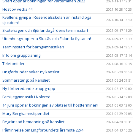
Snart öppnar bokningen för vårterminen 2022
2021-11-17 12:31
Höstlov vecka 44
2021-10-28 10:23
Kvällens gympa i Rosendalsskolan är inställd pga
2021-10-14 13:50
sjukdom!
Skutehagen och Björlandagårdens terminsstart
2021-09-17 16:29
Utomhusgrupperna Skatås och Eklanda flyttar in!
2021-09-17 16:19
Terminsstart för barngymnastiken
2021-09-14 19:57
Info om gruppträning
2021-08-17 12:14
Telefontider
2021-08-16 10:15
Lingförbundet söker ny kanslist
2021-06-29 10:59
Sommarstängt på kansliet
2021-06-24 09:51
Ny förberedande truppgrupp
2021-05-17 10:00
Familjegymnastik i Nolered
2021-05-14 12:00
14 juni öppnar bokningen av platser till höstterminen!
2021-05-03 12:00
Mary Berghamnstipendiet
2021-04-29 09:03
Begränsad bemanning på kansliet
2021-04-20 10:31
Påminnelse om Lingförbundets årsmöte 22/4
2021-04-13 15:25