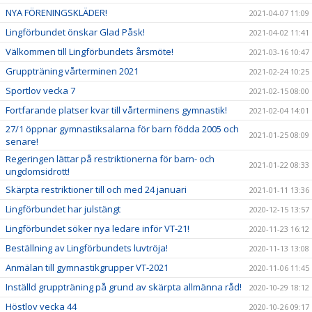
NYA FÖRENINGSKLÄDER!
2021-04-07 11:09
Lingförbundet önskar Glad Påsk!
2021-04-02 11:41
Välkommen till Lingförbundets årsmöte!
2021-03-16 10:47
Gruppträning vårterminen 2021
2021-02-24 10:25
Sportlov vecka 7
2021-02-15 08:00
Fortfarande platser kvar till vårterminens gymnastik!
2021-02-04 14:01
27/1 öppnar gymnastiksalarna för barn födda 2005 och
2021-01-25 08:09
senare!
Regeringen lättar på restriktionerna för barn- och
2021-01-22 08:33
ungdomsidrott!
Skärpta restriktioner till och med 24 januari
2021-01-11 13:36
Lingförbundet har julstängt
2020-12-15 13:57
Lingförbundet söker nya ledare inför VT-21!
2020-11-23 16:12
Beställning av Lingförbundets luvtröja!
2020-11-13 13:08
Anmälan till gymnastikgrupper VT-2021
2020-11-06 11:45
Inställd gruppträning på grund av skärpta allmänna råd!
2020-10-29 18:12
Höstlov vecka 44
2020-10-26 09:17