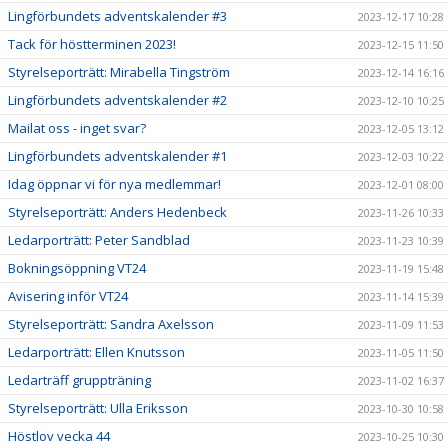
Lingförbundets adventskalender #3
2023-12-17 10:28
Tack för höstterminen 2023!
2023-12-15 11:50
Styrelseporträtt: Mirabella Tingström
2023-12-14 16:16
Lingförbundets adventskalender #2
2023-12-10 10:25
Mailat oss - inget svar?
2023-12-05 13:12
Lingförbundets adventskalender #1
2023-12-03 10:22
Idag öppnar vi för nya medlemmar!
2023-12-01 08:00
Styrelseporträtt: Anders Hedenbeck
2023-11-26 10:33
Ledarporträtt: Peter Sandblad
2023-11-23 10:39
Bokningsöppning VT24
2023-11-19 15:48
Avisering inför VT24
2023-11-14 15:39
Styrelseporträtt: Sandra Axelsson
2023-11-09 11:53
Ledarporträtt: Ellen Knutsson
2023-11-05 11:50
Ledarträff gruppträning
2023-11-02 16:37
Styrelseporträtt: Ulla Eriksson
2023-10-30 10:58
Höstlov vecka 44
2023-10-25 10:30