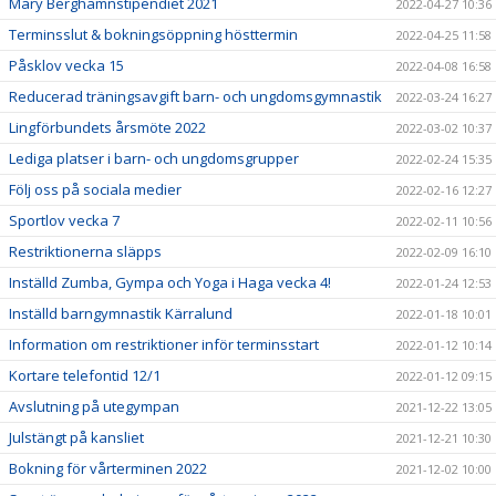
Mary Berghamnstipendiet 2021
2022-04-27 10:36
Terminsslut & bokningsöppning hösttermin
2022-04-25 11:58
Påsklov vecka 15
2022-04-08 16:58
Reducerad träningsavgift barn- och ungdomsgymnastik
2022-03-24 16:27
Lingförbundets årsmöte 2022
2022-03-02 10:37
Lediga platser i barn- och ungdomsgrupper
2022-02-24 15:35
Följ oss på sociala medier
2022-02-16 12:27
Sportlov vecka 7
2022-02-11 10:56
Restriktionerna släpps
2022-02-09 16:10
Inställd Zumba, Gympa och Yoga i Haga vecka 4!
2022-01-24 12:53
Inställd barngymnastik Kärralund
2022-01-18 10:01
Information om restriktioner inför terminsstart
2022-01-12 10:14
Kortare telefontid 12/1
2022-01-12 09:15
Avslutning på utegympan
2021-12-22 13:05
Julstängt på kansliet
2021-12-21 10:30
Bokning för vårterminen 2022
2021-12-02 10:00