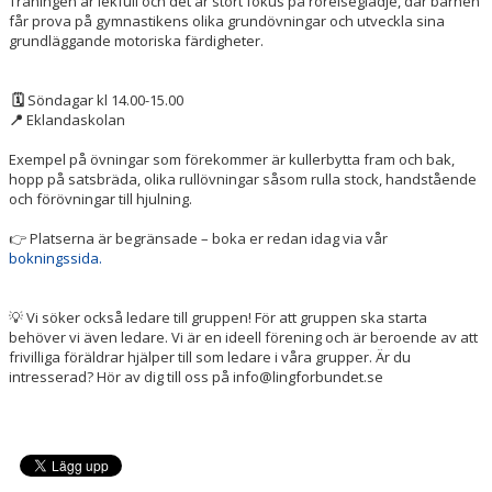
Träningen är lekfull och det är stort fokus på rörelseglädje, där barnen
får prova på gymnastikens olika grundövningar och utveckla sina
grundläggande motoriska färdigheter.
🗓
Söndagar kl 14.00-15.00
📍
Eklandaskolan
Exempel på övningar som förekommer är kullerbytta fram och bak,
hopp på satsbräda, olika rullövningar såsom rulla stock, handstående
och förövningar till hjulning.
👉 Platserna är begränsade – boka er redan idag via vår
bokningssida.
💡
Vi söker också ledare till gruppen! För att gruppen ska starta
behöver vi även ledare. Vi är en ideell förening och är beroende av att
frivilliga föräldrar hjälper till som ledare i våra grupper. Är du
intresserad? Hör av dig till oss på info@lingforbundet.se