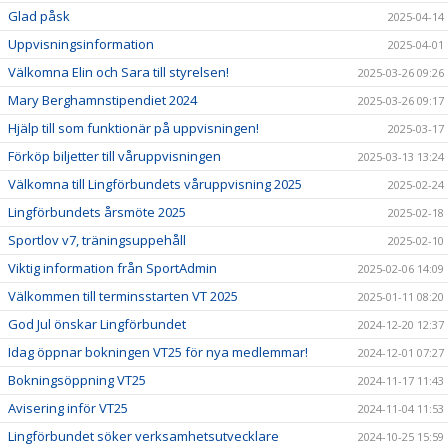
Glad påsk
2025-04-14
Uppvisningsinformation
2025-04-01
Välkomna Elin och Sara till styrelsen!
2025-03-26 09:26
Mary Berghamnstipendiet 2024
2025-03-26 09:17
Hjälp till som funktionär på uppvisningen!
2025-03-17
Förköp biljetter till våruppvisningen
2025-03-13 13:24
Välkomna till Lingförbundets våruppvisning 2025
2025-02-24
Lingförbundets årsmöte 2025
2025-02-18
Sportlov v7, träningsuppehåll
2025-02-10
Viktig information från SportAdmin
2025-02-06 14:09
Välkommen till terminsstarten VT 2025
2025-01-11 08:20
God Jul önskar Lingförbundet
2024-12-20 12:37
Idag öppnar bokningen VT25 för nya medlemmar!
2024-12-01 07:27
Bokningsöppning VT25
2024-11-17 11:43
Avisering inför VT25
2024-11-04 11:53
Lingförbundet söker verksamhetsutvecklare
2024-10-25 15:59