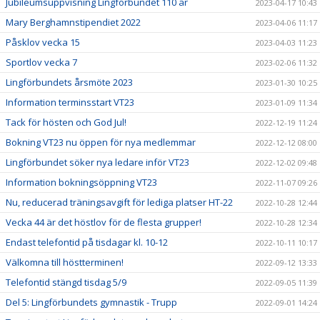
Jubileumsuppvisning Lingförbundet 110 år
2023-04-17 10:43
Mary Berghamnstipendiet 2022
2023-04-06 11:17
Påsklov vecka 15
2023-04-03 11:23
Sportlov vecka 7
2023-02-06 11:32
Lingförbundets årsmöte 2023
2023-01-30 10:25
Information terminsstart VT23
2023-01-09 11:34
Tack för hösten och God Jul!
2022-12-19 11:24
Bokning VT23 nu öppen för nya medlemmar
2022-12-12 08:00
Lingförbundet söker nya ledare inför VT23
2022-12-02 09:48
Information bokningsöppning VT23
2022-11-07 09:26
Nu, reducerad träningsavgift för lediga platser HT-22
2022-10-28 12:44
Vecka 44 är det höstlov för de flesta grupper!
2022-10-28 12:34
Endast telefontid på tisdagar kl. 10-12
2022-10-11 10:17
Välkomna till höstterminen!
2022-09-12 13:33
Telefontid stängd tisdag 5/9
2022-09-05 11:39
Del 5: Lingförbundets gymnastik - Trupp
2022-09-01 14:24