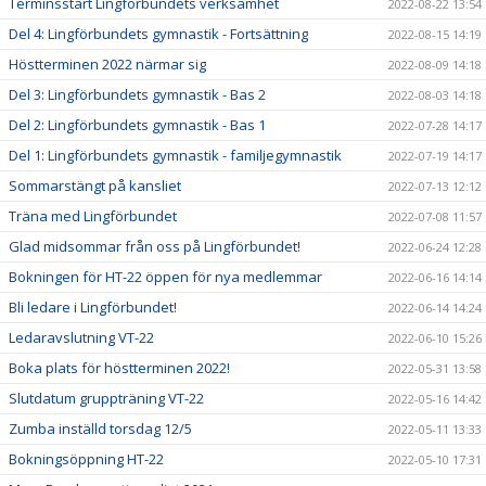
Terminsstart Lingförbundets verksamhet
2022-08-22 13:54
Del 4: Lingförbundets gymnastik - Fortsättning
2022-08-15 14:19
Höstterminen 2022 närmar sig
2022-08-09 14:18
Del 3: Lingförbundets gymnastik - Bas 2
2022-08-03 14:18
Del 2: Lingförbundets gymnastik - Bas 1
2022-07-28 14:17
Del 1: Lingförbundets gymnastik - familjegymnastik
2022-07-19 14:17
Sommarstängt på kansliet
2022-07-13 12:12
Träna med Lingförbundet
2022-07-08 11:57
Glad midsommar från oss på Lingförbundet!
2022-06-24 12:28
Bokningen för HT-22 öppen för nya medlemmar
2022-06-16 14:14
Bli ledare i Lingförbundet!
2022-06-14 14:24
Ledaravslutning VT-22
2022-06-10 15:26
Boka plats för höstterminen 2022!
2022-05-31 13:58
Slutdatum gruppträning VT-22
2022-05-16 14:42
Zumba inställd torsdag 12/5
2022-05-11 13:33
Bokningsöppning HT-22
2022-05-10 17:31