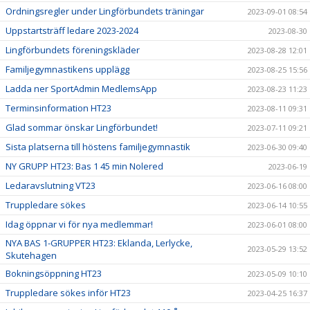
Ordningsregler under Lingförbundets träningar
2023-09-01 08:54
Uppstartsträff ledare 2023-2024
2023-08-30
Lingförbundets föreningskläder
2023-08-28 12:01
Familjegymnastikens upplägg
2023-08-25 15:56
Ladda ner SportAdmin MedlemsApp
2023-08-23 11:23
Terminsinformation HT23
2023-08-11 09:31
Glad sommar önskar Lingförbundet!
2023-07-11 09:21
Sista platserna till höstens familjegymnastik
2023-06-30 09:40
NY GRUPP HT23: Bas 1 45 min Nolered
2023-06-19
Ledaravslutning VT23
2023-06-16 08:00
Truppledare sökes
2023-06-14 10:55
Idag öppnar vi för nya medlemmar!
2023-06-01 08:00
NYA BAS 1-GRUPPER HT23: Eklanda, Lerlycke,
2023-05-29 13:52
Skutehagen
Bokningsöppning HT23
2023-05-09 10:10
Truppledare sökes inför HT23
2023-04-25 16:37