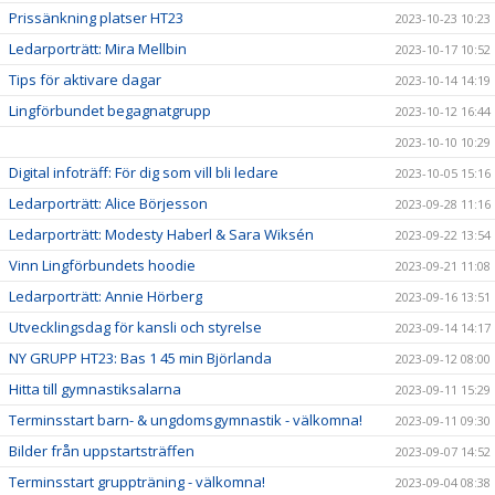
Prissänkning platser HT23
2023-10-23 10:23
Ledarporträtt: Mira Mellbin
2023-10-17 10:52
Tips för aktivare dagar
2023-10-14 14:19
Lingförbundet begagnatgrupp
2023-10-12 16:44
2023-10-10 10:29
Digital infoträff: För dig som vill bli ledare
2023-10-05 15:16
Ledarporträtt: Alice Börjesson
2023-09-28 11:16
Ledarporträtt: Modesty Haberl & Sara Wiksén
2023-09-22 13:54
Vinn Lingförbundets hoodie
2023-09-21 11:08
Ledarporträtt: Annie Hörberg
2023-09-16 13:51
Utvecklingsdag för kansli och styrelse
2023-09-14 14:17
NY GRUPP HT23: Bas 1 45 min Björlanda
2023-09-12 08:00
Hitta till gymnastiksalarna
2023-09-11 15:29
Terminsstart barn- & ungdomsgymnastik - välkomna!
2023-09-11 09:30
Bilder från uppstartsträffen
2023-09-07 14:52
Terminsstart gruppträning - välkomna!
2023-09-04 08:38