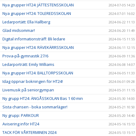
Nya grupper HT24: JÄTTESTENSSKOLAN
2024-07-05 14:23
Nya grupper HT24: TOLEREDSSKOLAN
2024-07-01 16:02
Ledarportätt: Ella Hallberg
2024-06-22 11:13
Glad midsommar!
2024-06-20 11:49
Digital informationsträff: Bli ledare
2024-06-15 11:55
Nya grupper HT24: RÄVEKÄRRSSKOLAN
2024-06-11 12:15
Prova-på-gymnastik 27/6
2024-06-09 11:36
Ledarporträtt: Emily Williams
2024-06-08 14:07
Nya grupper HT24: BALLTORPSSKOLAN
2024-06-05 11:33
Idag öppnar bokningen för HT24!
2024-06-01 09:28
Livemusik på seniorgympan
2024-05-31 11:15
Ny grupp HT24: ÄNGÅSSKOLAN Bas 1 60 min
2024-05-30 14:00
Sista chansen - boka sommarläger!
2024-05-21 10:50
Ny grupp: PARKOUR
2024-05-20 14:40
Avisering inför HT24
2024-05-16 15:13
TACK FÖR VÅRTERMINEN 2024
2024-05-13 15:17