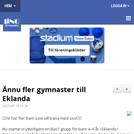
HEM
LOGGA IN
LINGFÖRBUNDET
OM OSS
NYHETER
BILDER
VANLIGA FRÅGOR
Ännu fler gymnaster till
<
>
HITTA GYMNASTIKSAL
Eklanda
2025-09-16 13:28
ENGAGERA DIG I FÖRENINGEN
🤸‍♂️Vi har fler barn som vill träna med oss!🤸‍♂️
Nu startar vi ytterligare en Bas1 grupp för barn 4–6 år i Eklanda !