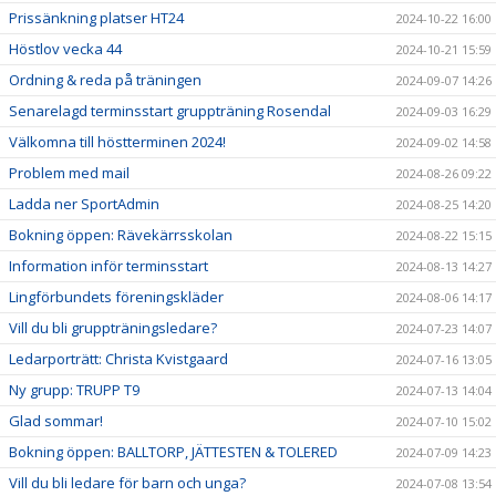
Prissänkning platser HT24
2024-10-22 16:00
Höstlov vecka 44
2024-10-21 15:59
Ordning & reda på träningen
2024-09-07 14:26
Senarelagd terminsstart gruppträning Rosendal
2024-09-03 16:29
Välkomna till höstterminen 2024!
2024-09-02 14:58
Problem med mail
2024-08-26 09:22
Ladda ner SportAdmin
2024-08-25 14:20
Bokning öppen: Rävekärrsskolan
2024-08-22 15:15
Information inför terminsstart
2024-08-13 14:27
Lingförbundets föreningskläder
2024-08-06 14:17
Vill du bli gruppträningsledare?
2024-07-23 14:07
Ledarporträtt: Christa Kvistgaard
2024-07-16 13:05
Ny grupp: TRUPP T9
2024-07-13 14:04
Glad sommar!
2024-07-10 15:02
Bokning öppen: BALLTORP, JÄTTESTEN & TOLERED
2024-07-09 14:23
Vill du bli ledare för barn och unga?
2024-07-08 13:54