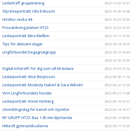
Ledarträff gruppträning
2023-11-02 16:37
Styrelseporträtt: Ulla Eriksson
2023-10-30 10:58
Höstlov vecka 44
2023-10-25 10:30
Prissänkning platser HT23
2023-10-23 10:23
Ledarporträtt: Mira Mellbin
2023-10-17 10:52
Tips för aktivare dagar
2023-10-14 14:19
Lingförbundet begagnatgrupp
2023-10-12 16:44
2023-10-10 10:29
Digital infoträff: För dig som vill bli ledare
2023-10-05 15:16
Ledarporträtt: Alice Börjesson
2023-09-28 11:16
Ledarporträtt: Modesty Haberl & Sara Wiksén
2023-09-22 13:54
Vinn Lingförbundets hoodie
2023-09-21 11:08
Ledarporträtt: Annie Hörberg
2023-09-16 13:51
Utvecklingsdag för kansli och styrelse
2023-09-14 14:17
NY GRUPP HT23: Bas 1 45 min Björlanda
2023-09-12 08:00
Hitta till gymnastiksalarna
2023-09-11 15:29