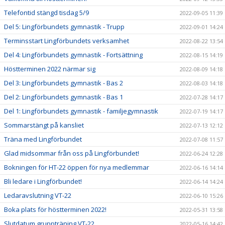
Telefontid stängd tisdag 5/9
2022-09-05 11:39
Del 5: Lingförbundets gymnastik - Trupp
2022-09-01 14:24
Terminsstart Lingförbundets verksamhet
2022-08-22 13:54
Del 4: Lingförbundets gymnastik - Fortsättning
2022-08-15 14:19
Höstterminen 2022 närmar sig
2022-08-09 14:18
Del 3: Lingförbundets gymnastik - Bas 2
2022-08-03 14:18
Del 2: Lingförbundets gymnastik - Bas 1
2022-07-28 14:17
Del 1: Lingförbundets gymnastik - familjegymnastik
2022-07-19 14:17
Sommarstängt på kansliet
2022-07-13 12:12
Träna med Lingförbundet
2022-07-08 11:57
Glad midsommar från oss på Lingförbundet!
2022-06-24 12:28
Bokningen för HT-22 öppen för nya medlemmar
2022-06-16 14:14
Bli ledare i Lingförbundet!
2022-06-14 14:24
Ledaravslutning VT-22
2022-06-10 15:26
Boka plats för höstterminen 2022!
2022-05-31 13:58
Slutdatum gruppträning VT-22
2022-05-16 14:42