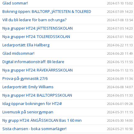
Glad sommar!
2024-07-10 15:02
Bokning öppen: BALLTORP, JÄTTESTEN & TOLERED
2024-07-09 14:23
Vill du bli ledare för barn och unga?
2024-07-08 13:54
Nya grupper HT24: JÄTTESTENSSKOLAN
2024-07-05 14:23
Nya grupper HT24: TOLEREDSSKOLAN
2024-07-01 16:02
Ledarportätt: Ella Hallberg
2024-06-22 11:13
Glad midsommar!
2024-06-20 11:49
Digital informationsträff: Bli ledare
2024-06-15 11:55
Nya grupper HT24: RÄVEKÄRRSSKOLAN
2024-06-11 12:15
Prova-på-gymnastik 27/6
2024-06-09 11:36
Ledarporträtt: Emily Williams
2024-06-08 14:07
Nya grupper HT24: BALLTORPSSKOLAN
2024-06-05 11:33
Idag öppnar bokningen för HT24!
2024-06-01 09:28
Livemusik på seniorgympan
2024-05-31 11:15
Ny grupp HT24: ÄNGÅSSKOLAN Bas 1 60 min
2024-05-30 14:00
Sista chansen - boka sommarläger!
2024-05-21 10:50