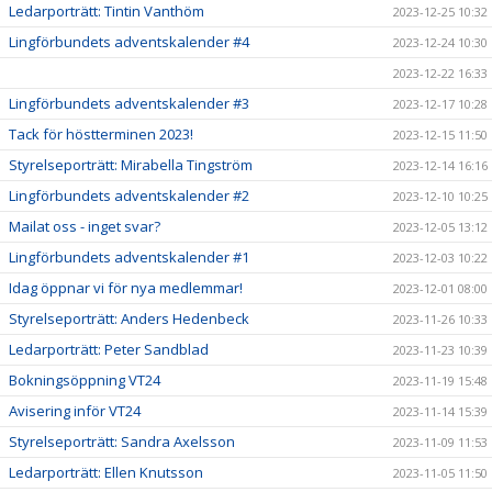
Ledarporträtt: Tintin Vanthöm
2023-12-25 10:32
Lingförbundets adventskalender #4
2023-12-24 10:30
2023-12-22 16:33
Lingförbundets adventskalender #3
2023-12-17 10:28
Tack för höstterminen 2023!
2023-12-15 11:50
Styrelseporträtt: Mirabella Tingström
2023-12-14 16:16
Lingförbundets adventskalender #2
2023-12-10 10:25
Mailat oss - inget svar?
2023-12-05 13:12
Lingförbundets adventskalender #1
2023-12-03 10:22
Idag öppnar vi för nya medlemmar!
2023-12-01 08:00
Styrelseporträtt: Anders Hedenbeck
2023-11-26 10:33
Ledarporträtt: Peter Sandblad
2023-11-23 10:39
Bokningsöppning VT24
2023-11-19 15:48
Avisering inför VT24
2023-11-14 15:39
Styrelseporträtt: Sandra Axelsson
2023-11-09 11:53
Ledarporträtt: Ellen Knutsson
2023-11-05 11:50