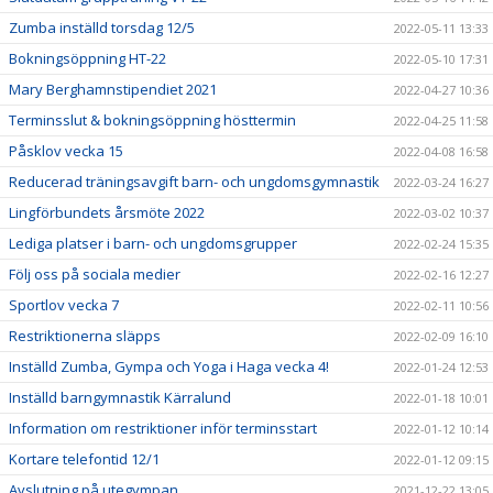
Zumba inställd torsdag 12/5
2022-05-11 13:33
Bokningsöppning HT-22
2022-05-10 17:31
Mary Berghamnstipendiet 2021
2022-04-27 10:36
Terminsslut & bokningsöppning hösttermin
2022-04-25 11:58
Påsklov vecka 15
2022-04-08 16:58
Reducerad träningsavgift barn- och ungdomsgymnastik
2022-03-24 16:27
Lingförbundets årsmöte 2022
2022-03-02 10:37
Lediga platser i barn- och ungdomsgrupper
2022-02-24 15:35
Följ oss på sociala medier
2022-02-16 12:27
Sportlov vecka 7
2022-02-11 10:56
Restriktionerna släpps
2022-02-09 16:10
Inställd Zumba, Gympa och Yoga i Haga vecka 4!
2022-01-24 12:53
Inställd barngymnastik Kärralund
2022-01-18 10:01
Information om restriktioner inför terminsstart
2022-01-12 10:14
Kortare telefontid 12/1
2022-01-12 09:15
Avslutning på utegympan
2021-12-22 13:05