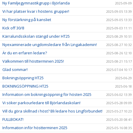
Ny Familjegymnastikgrupp i Björlanda
2025-09-09
Vi har platser kvar i höstens grupper!
2025-09-05 13:39
Ny förstärkning på kansliet
2025-09-05 13:33
Kick off 30/8
2025-09-03 11:11
Kärralundsskolan stängd under HT25
2025-08-29 10:51
Nyexaminerade ungdomsledare från Lingakademin!
2025-08-27 10:32
Är du en erfaren ledare?
2025-08-26 12:10
Välkommen till höstterminen 2025!
2025-08-21 15:17
Glad sommar!
2025-07-04 10:17
Bokningsöppning HT25
2025-06-29
BOKNINGSÖPPNING HT25
2025-06-18
Information om bokningsöppning för hösten 2025
2025-06-02 13:39
Vi söker parkourledare till Björlandaskolan!
2025-05-28 09:09
Vill du göra skillnad i höst? Bli ledare hos Lingförbundet!
2025-05-27 10:23
FULLBOKAT!
2025-05-20 08:41
Information inför höstterminen 2025
2025-05-16 08:35