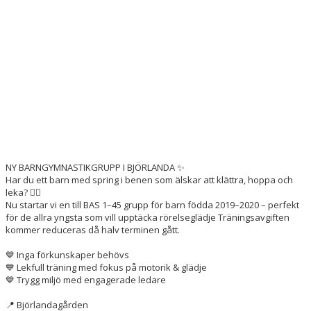
NY BARNGYMNASTIKGRUPP I BJÖRLANDA ✨
Har du ett barn med spring i benen som älskar att klättra, hoppa och
leka? 🤸‍♀️
Nu startar vi en till BAS 1–45 grupp för barn födda 2019–2020 – perfekt
för de allra yngsta som vill upptäcka rörelseglädje Träningsavgiften
kommer reduceras då halv terminen gått.
💙 Inga förkunskaper behövs
💙 Lekfull träning med fokus på motorik & glädje
💙 Trygg miljö med engagerade ledare
📍 Björlandagården