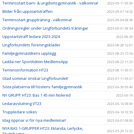
Terminsstart barn- & ungdomsgymnastik - välkomna!
2023-09-11 09:30
Bilder från uppstartsträffen
2023-09-07 14:52
Terminsstart gruppträning - välkomna!
2023-09-04 08:38
Ordningsregler under Lingförbundets träningar
2023-09-01 08:54
Uppstartsträff ledare 2023-2024
2023-08-30
Lingförbundets föreningskläder
2023-08-28 12:01
Familjegymnastikens upplägg
2023-08-25 15:56
Ladda ner SportAdmin MedlemsApp
2023-08-23 11:23
Terminsinformation HT23
2023-08-11 09:31
Glad sommar önskar Lingförbundet!
2023-07-11 09:21
Sista platserna till höstens familjegymnastik
2023-06-30 09:40
NY GRUPP HT23: Bas 1 45 min Nolered
2023-06-19
Ledaravslutning VT23
2023-06-16 08:00
Truppledare sökes
2023-06-14 10:55
Idag öppnar vi för nya medlemmar!
2023-06-01 08:00
NYA BAS 1-GRUPPER HT23: Eklanda, Lerlycke,
2023-05-29 13:52
Skutehagen