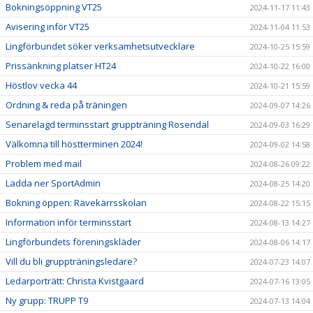
Bokningsöppning VT25
2024-11-17 11:43
Avisering inför VT25
2024-11-04 11:53
Lingförbundet söker verksamhetsutvecklare
2024-10-25 15:59
Prissänkning platser HT24
2024-10-22 16:00
Höstlov vecka 44
2024-10-21 15:59
Ordning & reda på träningen
2024-09-07 14:26
Senarelagd terminsstart gruppträning Rosendal
2024-09-03 16:29
Välkomna till höstterminen 2024!
2024-09-02 14:58
Problem med mail
2024-08-26 09:22
Ladda ner SportAdmin
2024-08-25 14:20
Bokning öppen: Rävekärrsskolan
2024-08-22 15:15
Information inför terminsstart
2024-08-13 14:27
Lingförbundets föreningskläder
2024-08-06 14:17
Vill du bli gruppträningsledare?
2024-07-23 14:07
Ledarporträtt: Christa Kvistgaard
2024-07-16 13:05
Ny grupp: TRUPP T9
2024-07-13 14:04