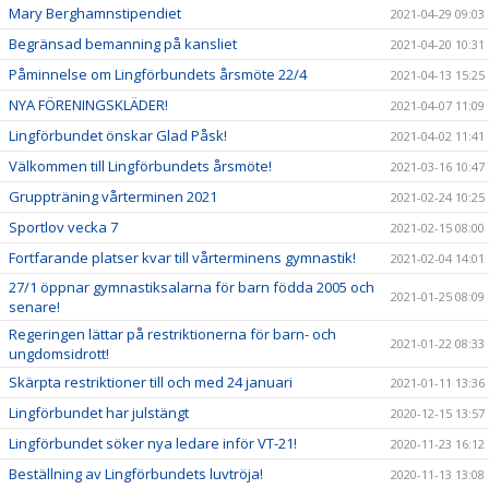
Mary Berghamnstipendiet
2021-04-29 09:03
Begränsad bemanning på kansliet
2021-04-20 10:31
Påminnelse om Lingförbundets årsmöte 22/4
2021-04-13 15:25
NYA FÖRENINGSKLÄDER!
2021-04-07 11:09
Lingförbundet önskar Glad Påsk!
2021-04-02 11:41
Välkommen till Lingförbundets årsmöte!
2021-03-16 10:47
Gruppträning vårterminen 2021
2021-02-24 10:25
Sportlov vecka 7
2021-02-15 08:00
Fortfarande platser kvar till vårterminens gymnastik!
2021-02-04 14:01
27/1 öppnar gymnastiksalarna för barn födda 2005 och
2021-01-25 08:09
senare!
Regeringen lättar på restriktionerna för barn- och
2021-01-22 08:33
ungdomsidrott!
Skärpta restriktioner till och med 24 januari
2021-01-11 13:36
Lingförbundet har julstängt
2020-12-15 13:57
Lingförbundet söker nya ledare inför VT-21!
2020-11-23 16:12
Beställning av Lingförbundets luvtröja!
2020-11-13 13:08