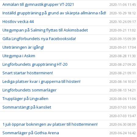
Anmälan till gymnastikgrupper VT-2021
2020-11-06 11:45
Inställd gruppträning på grund av skärpta allmänna råd!
2020-10-29 18:12
Höstlov vecka 44
2020-10-26 09:17
Utegympan på Salming flyttas till Askimsbadet
2020-09-21 11:02
Gilla Lingförbundets nya Facebooksida!
2020-09-15 09:39
Uteträningen är igång!
2020-09-01 17:04
Utegympa i Askim
2020-08-28 11:30
Lingförbundets gruppträning HT-20
2020-08-27 09:20
Snart startar höstterminen!
2020-08-21 09:11
Lediga platser kvar i grupperna till hösten!
2020-08-14 10:07
Lingförbundets sommarläger
2020-08-13 14:21
Truppläger på Lingvallen
2020-08-06 11:06
Sommarstängt på kansliet
2020-07-03 16:00
2020-07-03 15:47
1 juli öppnar bokningen av platser till höstterminen!
2020-06-30 08:09
Sommarläger på Gothia Arena
2020-06-24 16:42