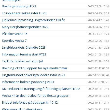
Bokningsöppning HT23
2023-05-09 10:10
Truppledare sökes inför HT23
2023-04-25 16:37
Jubileumsuppvisning Lingförbundet 110 år
2023-04-17 10:43
Mary Berghamnstipendiet 2022
2023-04-06 11:17
Påsklov vecka 15
2023-04-03 11:23
Sportlov vecka 7
2023-02-06 11:32
Lingförbundets årsmöte 2023
2023-01-30 10:25
Information terminsstart VT23
2023-01-09 11:34
Tack för hösten och God Jul!
2022-12-19 11:24
Bokning VT23 nu öppen för nya medlemmar
2022-12-12 08:00
Lingförbundet söker nya ledare inför VT23
2022-12-02 09:48
Information bokningsöppning VT23
2022-11-07 09:26
Nu, reducerad träningsavgift för lediga platser HT-22
2022-10-28 12:44
Vecka 44 är det höstlov för de flesta grupper!
2022-10-28 12:34
Endast telefontid på tisdagar kl. 10-12
2022-10-11 10:17
Välkomna till höstterminen!
2022-09-12 13:33