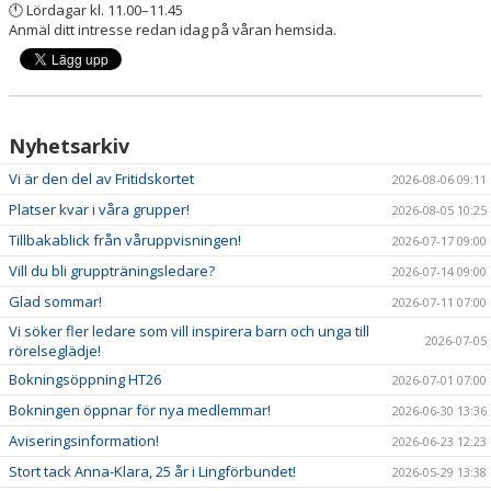
🕚 Lördagar kl. 11.00–11.45
Anmäl ditt intresse redan idag på våran hemsida.
Nyhetsarkiv
Vi är den del av Fritidskortet
2026-08-06 09:11
Platser kvar i våra grupper!
2026-08-05 10:25
Tillbakablick från våruppvisningen!
2026-07-17 09:00
Vill du bli gruppträningsledare?
2026-07-14 09:00
Glad sommar!
2026-07-11 07:00
Vi söker fler ledare som vill inspirera barn och unga till
2026-07-05
rörelseglädje!
Bokningsöppning HT26
2026-07-01 07:00
Bokningen öppnar för nya medlemmar!
2026-06-30 13:36
Aviseringsinformation!
2026-06-23 12:23
Stort tack Anna-Klara, 25 år i Lingförbundet!
2026-05-29 13:38