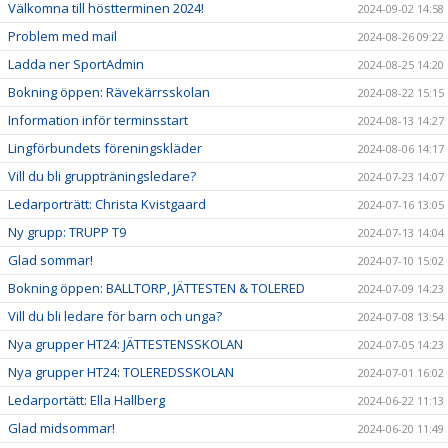
Välkomna till höstterminen 2024!
2024-09-02 14:58
Problem med mail
2024-08-26 09:22
Ladda ner SportAdmin
2024-08-25 14:20
Bokning öppen: Rävekärrsskolan
2024-08-22 15:15
Information inför terminsstart
2024-08-13 14:27
Lingförbundets föreningskläder
2024-08-06 14:17
Vill du bli gruppträningsledare?
2024-07-23 14:07
Ledarporträtt: Christa Kvistgaard
2024-07-16 13:05
Ny grupp: TRUPP T9
2024-07-13 14:04
Glad sommar!
2024-07-10 15:02
Bokning öppen: BALLTORP, JÄTTESTEN & TOLERED
2024-07-09 14:23
Vill du bli ledare för barn och unga?
2024-07-08 13:54
Nya grupper HT24: JÄTTESTENSSKOLAN
2024-07-05 14:23
Nya grupper HT24: TOLEREDSSKOLAN
2024-07-01 16:02
Ledarportätt: Ella Hallberg
2024-06-22 11:13
Glad midsommar!
2024-06-20 11:49