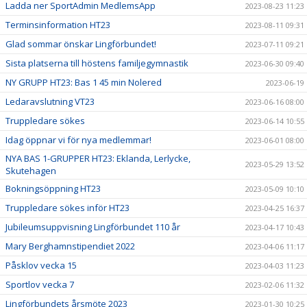
Ladda ner SportAdmin MedlemsApp
2023-08-23 11:23
Terminsinformation HT23
2023-08-11 09:31
Glad sommar önskar Lingförbundet!
2023-07-11 09:21
Sista platserna till höstens familjegymnastik
2023-06-30 09:40
NY GRUPP HT23: Bas 1 45 min Nolered
2023-06-19
Ledaravslutning VT23
2023-06-16 08:00
Truppledare sökes
2023-06-14 10:55
Idag öppnar vi för nya medlemmar!
2023-06-01 08:00
NYA BAS 1-GRUPPER HT23: Eklanda, Lerlycke,
2023-05-29 13:52
Skutehagen
Bokningsöppning HT23
2023-05-09 10:10
Truppledare sökes inför HT23
2023-04-25 16:37
Jubileumsuppvisning Lingförbundet 110 år
2023-04-17 10:43
Mary Berghamnstipendiet 2022
2023-04-06 11:17
Påsklov vecka 15
2023-04-03 11:23
Sportlov vecka 7
2023-02-06 11:32
Lingförbundets årsmöte 2023
2023-01-30 10:25