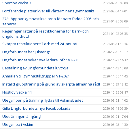
Sportlov vecka 7
2021-02-15 08:00
Fortfarande platser kvar till vårterminens gymnastik!
2021-02-04 14:01
27/1 öppnar gymnastiksalarna för barn födda 2005 och
2021-01-25 08:09
senare!
Regeringen lättar på restriktionerna för barn- och
2021-01-22 08:33
ungdomsidrott!
Skärpta restriktioner till och med 24 januari
2021-01-11 13:36
Lingförbundet har julstängt
2020-12-15 13:57
Lingförbundet söker nya ledare inför VT-21!
2020-11-23 16:12
Beställning av Lingförbundets luvtröja!
2020-11-13 13:08
Anmälan till gymnastikgrupper VT-2021
2020-11-06 11:45
Inställd gruppträning på grund av skärpta allmänna råd!
2020-10-29 18:12
Höstlov vecka 44
2020-10-26 09:17
Utegympan på Salming flyttas till Askimsbadet
2020-09-21 11:02
Gilla Lingförbundets nya Facebooksida!
2020-09-15 09:39
Uteträningen är igång!
2020-09-01 17:04
Utegympa i Askim
2020-08-28 11:30