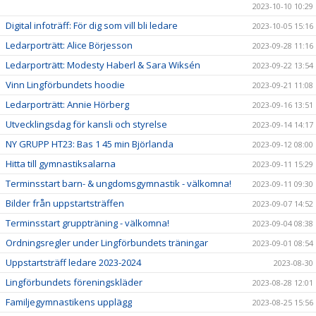
2023-10-10 10:29
Digital infoträff: För dig som vill bli ledare
2023-10-05 15:16
Ledarporträtt: Alice Börjesson
2023-09-28 11:16
Ledarporträtt: Modesty Haberl & Sara Wiksén
2023-09-22 13:54
Vinn Lingförbundets hoodie
2023-09-21 11:08
Ledarporträtt: Annie Hörberg
2023-09-16 13:51
Utvecklingsdag för kansli och styrelse
2023-09-14 14:17
NY GRUPP HT23: Bas 1 45 min Björlanda
2023-09-12 08:00
Hitta till gymnastiksalarna
2023-09-11 15:29
Terminsstart barn- & ungdomsgymnastik - välkomna!
2023-09-11 09:30
Bilder från uppstartsträffen
2023-09-07 14:52
Terminsstart gruppträning - välkomna!
2023-09-04 08:38
Ordningsregler under Lingförbundets träningar
2023-09-01 08:54
Uppstartsträff ledare 2023-2024
2023-08-30
Lingförbundets föreningskläder
2023-08-28 12:01
Familjegymnastikens upplägg
2023-08-25 15:56