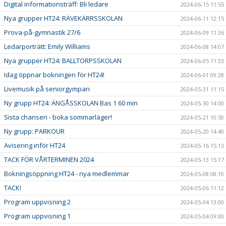
Digital informationsträff: Bli ledare
2024-06-15 11:55
Nya grupper HT24: RÄVEKÄRRSSKOLAN
2024-06-11 12:15
Prova-på-gymnastik 27/6
2024-06-09 11:36
Ledarporträtt: Emily Williams
2024-06-08 14:07
Nya grupper HT24: BALLTORPSSKOLAN
2024-06-05 11:33
Idag öppnar bokningen för HT24!
2024-06-01 09:28
Livemusik på seniorgympan
2024-05-31 11:15
Ny grupp HT24: ÄNGÅSSKOLAN Bas 1 60 min
2024-05-30 14:00
Sista chansen - boka sommarläger!
2024-05-21 10:50
Ny grupp: PARKOUR
2024-05-20 14:40
Avisering inför HT24
2024-05-16 15:13
TACK FÖR VÅRTERMINEN 2024
2024-05-13 15:17
Bokningsöppning HT24 - nya medlemmar
2024-05-08 08:10
TACK!
2024-05-06 11:12
Program uppvisning 2
2024-05-04 13:00
Program uppvisning 1
2024-05-04 09:00