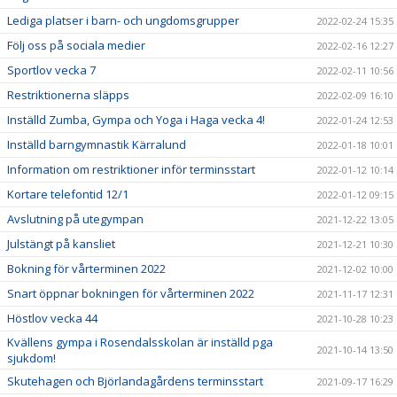
Lediga platser i barn- och ungdomsgrupper
2022-02-24 15:35
Följ oss på sociala medier
2022-02-16 12:27
Sportlov vecka 7
2022-02-11 10:56
Restriktionerna släpps
2022-02-09 16:10
Inställd Zumba, Gympa och Yoga i Haga vecka 4!
2022-01-24 12:53
Inställd barngymnastik Kärralund
2022-01-18 10:01
Information om restriktioner inför terminsstart
2022-01-12 10:14
Kortare telefontid 12/1
2022-01-12 09:15
Avslutning på utegympan
2021-12-22 13:05
Julstängt på kansliet
2021-12-21 10:30
Bokning för vårterminen 2022
2021-12-02 10:00
Snart öppnar bokningen för vårterminen 2022
2021-11-17 12:31
Höstlov vecka 44
2021-10-28 10:23
Kvällens gympa i Rosendalsskolan är inställd pga
2021-10-14 13:50
sjukdom!
Skutehagen och Björlandagårdens terminsstart
2021-09-17 16:29