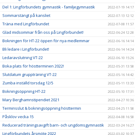
Del 1: Lingförbundets gymnastik - familjegymnastik
2022-07-19 14:17
Sommarstängt på kansliet
2022-07-13 12:12
Träna med Lingförbundet
2022-07-08 11:57
Glad midsommar från oss på Lingförbundet!
2022-06-24 12:28
Bokningen för HT-22 öppen för nya medlemmar
2022-06-16 14:14
Bli ledare i Lingförbundet!
2022-06-14 14:24
Ledaravslutning VT-22
2022-06-10 15:26
Boka plats för höstterminen 2022!
2022-05-31 13:58
Slutdatum gruppträning VT-22
2022-05-16 14:42
Zumba inställd torsdag 12/5
2022-05-11 13:33
Bokningsöppning HT-22
2022-05-10 17:31
Mary Berghamnstipendiet 2021
2022-04-27 10:36
Terminsslut & bokningsöppning hösttermin
2022-04-25 11:58
Påsklov vecka 15
2022-04-08 16:58
Reducerad träningsavgift barn- och ungdomsgymnastik
2022-03-24 16:27
Lingförbundets årsmöte 2022
2022-03-02 10:37