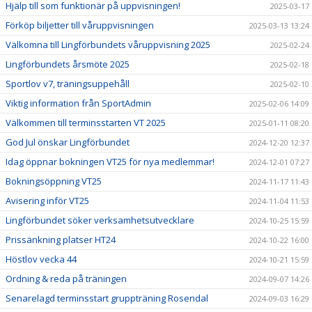
Hjälp till som funktionär på uppvisningen!
2025-03-17
Förköp biljetter till våruppvisningen
2025-03-13 13:24
Välkomna till Lingförbundets våruppvisning 2025
2025-02-24
Lingförbundets årsmöte 2025
2025-02-18
Sportlov v7, träningsuppehåll
2025-02-10
Viktig information från SportAdmin
2025-02-06 14:09
Välkommen till terminsstarten VT 2025
2025-01-11 08:20
God Jul önskar Lingförbundet
2024-12-20 12:37
Idag öppnar bokningen VT25 för nya medlemmar!
2024-12-01 07:27
Bokningsöppning VT25
2024-11-17 11:43
Avisering inför VT25
2024-11-04 11:53
Lingförbundet söker verksamhetsutvecklare
2024-10-25 15:59
Prissänkning platser HT24
2024-10-22 16:00
Höstlov vecka 44
2024-10-21 15:59
Ordning & reda på träningen
2024-09-07 14:26
Senarelagd terminsstart gruppträning Rosendal
2024-09-03 16:29