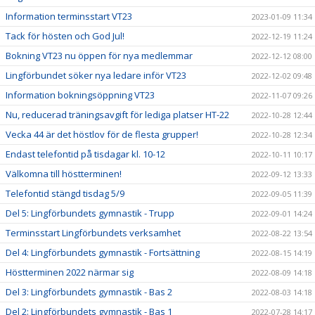
Information terminsstart VT23
2023-01-09 11:34
Tack för hösten och God Jul!
2022-12-19 11:24
Bokning VT23 nu öppen för nya medlemmar
2022-12-12 08:00
Lingförbundet söker nya ledare inför VT23
2022-12-02 09:48
Information bokningsöppning VT23
2022-11-07 09:26
Nu, reducerad träningsavgift för lediga platser HT-22
2022-10-28 12:44
Vecka 44 är det höstlov för de flesta grupper!
2022-10-28 12:34
Endast telefontid på tisdagar kl. 10-12
2022-10-11 10:17
Välkomna till höstterminen!
2022-09-12 13:33
Telefontid stängd tisdag 5/9
2022-09-05 11:39
Del 5: Lingförbundets gymnastik - Trupp
2022-09-01 14:24
Terminsstart Lingförbundets verksamhet
2022-08-22 13:54
Del 4: Lingförbundets gymnastik - Fortsättning
2022-08-15 14:19
Höstterminen 2022 närmar sig
2022-08-09 14:18
Del 3: Lingförbundets gymnastik - Bas 2
2022-08-03 14:18
Del 2: Lingförbundets gymnastik - Bas 1
2022-07-28 14:17