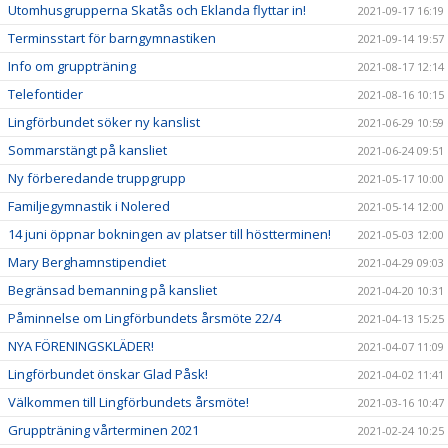
Utomhusgrupperna Skatås och Eklanda flyttar in!
2021-09-17 16:19
Terminsstart för barngymnastiken
2021-09-14 19:57
Info om gruppträning
2021-08-17 12:14
Telefontider
2021-08-16 10:15
Lingförbundet söker ny kanslist
2021-06-29 10:59
Sommarstängt på kansliet
2021-06-24 09:51
Ny förberedande truppgrupp
2021-05-17 10:00
Familjegymnastik i Nolered
2021-05-14 12:00
14 juni öppnar bokningen av platser till höstterminen!
2021-05-03 12:00
Mary Berghamnstipendiet
2021-04-29 09:03
Begränsad bemanning på kansliet
2021-04-20 10:31
Påminnelse om Lingförbundets årsmöte 22/4
2021-04-13 15:25
NYA FÖRENINGSKLÄDER!
2021-04-07 11:09
Lingförbundet önskar Glad Påsk!
2021-04-02 11:41
Välkommen till Lingförbundets årsmöte!
2021-03-16 10:47
Gruppträning vårterminen 2021
2021-02-24 10:25