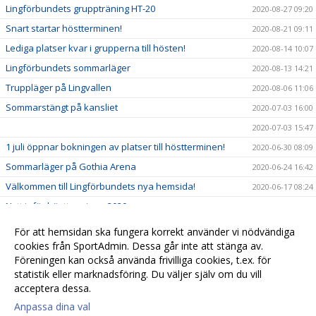
Lingförbundets gruppträning HT-20
2020-08-27 09:20
Snart startar höstterminen!
2020-08-21 09:11
Lediga platser kvar i grupperna till hösten!
2020-08-14 10:07
Lingförbundets sommarläger
2020-08-13 14:21
Truppläger på Lingvallen
2020-08-06 11:06
Sommarstängt på kansliet
2020-07-03 16:00
2020-07-03 15:47
1 juli öppnar bokningen av platser till höstterminen!
2020-06-30 08:09
Sommarläger på Gothia Arena
2020-06-24 16:42
Välkommen till Lingförbundets nya hemsida!
2020-06-17 08:24
Nytt inför höstterminen 2020
2020-06-02 16:57
Nytt datum för årsmötet - välkommen den 4 juni!
2020-05-25 10:21
För att hemsidan ska fungera korrekt använder vi nödvändiga
Lingförbundet finns nu på Instagram!
cookies från SportAdmin. Dessa går inte att stänga av.
2019-05-16 13:24
Föreningen kan också använda frivilliga cookies, t.ex. för
Bamse hälsade på seniorgympan på Salming Arena!
2019-05-16 13:21
statistik eller marknadsföring. Du väljer själv om du vill
acceptera dessa.
Anpassa dina val