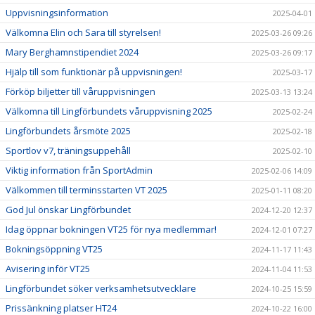
Uppvisningsinformation
2025-04-01
Välkomna Elin och Sara till styrelsen!
2025-03-26 09:26
Mary Berghamnstipendiet 2024
2025-03-26 09:17
Hjälp till som funktionär på uppvisningen!
2025-03-17
Förköp biljetter till våruppvisningen
2025-03-13 13:24
Välkomna till Lingförbundets våruppvisning 2025
2025-02-24
Lingförbundets årsmöte 2025
2025-02-18
Sportlov v7, träningsuppehåll
2025-02-10
Viktig information från SportAdmin
2025-02-06 14:09
Välkommen till terminsstarten VT 2025
2025-01-11 08:20
God Jul önskar Lingförbundet
2024-12-20 12:37
Idag öppnar bokningen VT25 för nya medlemmar!
2024-12-01 07:27
Bokningsöppning VT25
2024-11-17 11:43
Avisering inför VT25
2024-11-04 11:53
Lingförbundet söker verksamhetsutvecklare
2024-10-25 15:59
Prissänkning platser HT24
2024-10-22 16:00