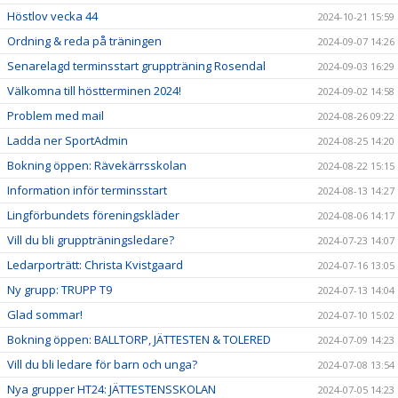
Höstlov vecka 44
2024-10-21 15:59
Ordning & reda på träningen
2024-09-07 14:26
Senarelagd terminsstart gruppträning Rosendal
2024-09-03 16:29
Välkomna till höstterminen 2024!
2024-09-02 14:58
Problem med mail
2024-08-26 09:22
Ladda ner SportAdmin
2024-08-25 14:20
Bokning öppen: Rävekärrsskolan
2024-08-22 15:15
Information inför terminsstart
2024-08-13 14:27
Lingförbundets föreningskläder
2024-08-06 14:17
Vill du bli gruppträningsledare?
2024-07-23 14:07
Ledarporträtt: Christa Kvistgaard
2024-07-16 13:05
Ny grupp: TRUPP T9
2024-07-13 14:04
Glad sommar!
2024-07-10 15:02
Bokning öppen: BALLTORP, JÄTTESTEN & TOLERED
2024-07-09 14:23
Vill du bli ledare för barn och unga?
2024-07-08 13:54
Nya grupper HT24: JÄTTESTENSSKOLAN
2024-07-05 14:23