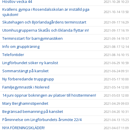
Höstlov vecka 44
2021-10-28 10:23
Kvällens gympa i Rosendalsskolan är inställd pga
2021-10-14 13:50
sjukdom!
Skutehagen och Björlandagårdens terminsstart
2021-09-17 16:29
Utomhusgrupperna Skatås och Eklanda flyttar in!
2021-09-17 16:19
Terminsstart för barngymnastiken
2021-09-14 19:57
Info om gruppträning
2021-08-17 12:14
Telefontider
2021-08-16 10:15
Lingförbundet söker ny kanslist
2021-06-29 10:59
Sommarstängt på kansliet
2021-06-24 09:51
Ny förberedande truppgrupp
2021-05-17 10:00
Familjegymnastik i Nolered
2021-05-14 12:00
14 juni öppnar bokningen av platser till höstterminen!
2021-05-03 12:00
Mary Berghamnstipendiet
2021-04-29 09:03
Begränsad bemanning på kansliet
2021-04-20 10:31
Påminnelse om Lingförbundets årsmöte 22/4
2021-04-13 15:25
NYA FÖRENINGSKLÄDER!
2021-04-07 11:09