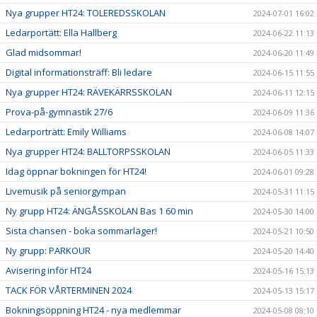
Nya grupper HT24: TOLEREDSSKOLAN
2024-07-01 16:02
Ledarportätt: Ella Hallberg
2024-06-22 11:13
Glad midsommar!
2024-06-20 11:49
Digital informationsträff: Bli ledare
2024-06-15 11:55
Nya grupper HT24: RÄVEKÄRRSSKOLAN
2024-06-11 12:15
Prova-på-gymnastik 27/6
2024-06-09 11:36
Ledarporträtt: Emily Williams
2024-06-08 14:07
Nya grupper HT24: BALLTORPSSKOLAN
2024-06-05 11:33
Idag öppnar bokningen för HT24!
2024-06-01 09:28
Livemusik på seniorgympan
2024-05-31 11:15
Ny grupp HT24: ÄNGÅSSKOLAN Bas 1 60 min
2024-05-30 14:00
Sista chansen - boka sommarläger!
2024-05-21 10:50
Ny grupp: PARKOUR
2024-05-20 14:40
Avisering inför HT24
2024-05-16 15:13
TACK FÖR VÅRTERMINEN 2024
2024-05-13 15:17
Bokningsöppning HT24 - nya medlemmar
2024-05-08 08:10