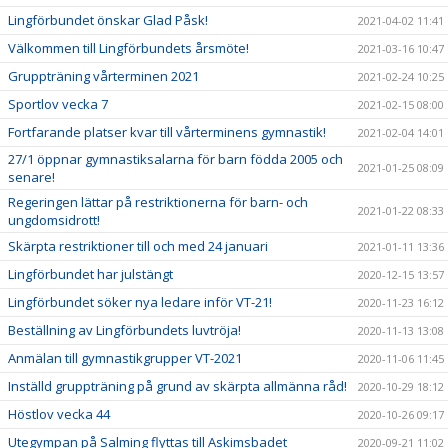
Lingförbundet önskar Glad Påsk!
2021-04-02 11:41
Välkommen till Lingförbundets årsmöte!
2021-03-16 10:47
Gruppträning vårterminen 2021
2021-02-24 10:25
Sportlov vecka 7
2021-02-15 08:00
Fortfarande platser kvar till vårterminens gymnastik!
2021-02-04 14:01
27/1 öppnar gymnastiksalarna för barn födda 2005 och
2021-01-25 08:09
senare!
Regeringen lättar på restriktionerna för barn- och
2021-01-22 08:33
ungdomsidrott!
Skärpta restriktioner till och med 24 januari
2021-01-11 13:36
Lingförbundet har julstängt
2020-12-15 13:57
Lingförbundet söker nya ledare inför VT-21!
2020-11-23 16:12
Beställning av Lingförbundets luvtröja!
2020-11-13 13:08
Anmälan till gymnastikgrupper VT-2021
2020-11-06 11:45
Inställd gruppträning på grund av skärpta allmänna råd!
2020-10-29 18:12
Höstlov vecka 44
2020-10-26 09:17
Utegympan på Salming flyttas till Askimsbadet
2020-09-21 11:02