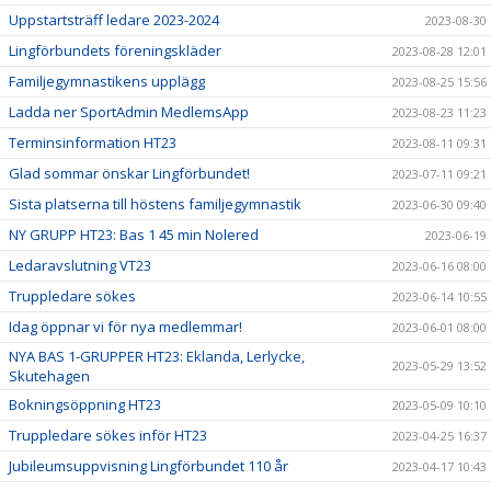
Uppstartsträff ledare 2023-2024
2023-08-30
Lingförbundets föreningskläder
2023-08-28 12:01
Familjegymnastikens upplägg
2023-08-25 15:56
Ladda ner SportAdmin MedlemsApp
2023-08-23 11:23
Terminsinformation HT23
2023-08-11 09:31
Glad sommar önskar Lingförbundet!
2023-07-11 09:21
Sista platserna till höstens familjegymnastik
2023-06-30 09:40
NY GRUPP HT23: Bas 1 45 min Nolered
2023-06-19
Ledaravslutning VT23
2023-06-16 08:00
Truppledare sökes
2023-06-14 10:55
Idag öppnar vi för nya medlemmar!
2023-06-01 08:00
NYA BAS 1-GRUPPER HT23: Eklanda, Lerlycke,
2023-05-29 13:52
Skutehagen
Bokningsöppning HT23
2023-05-09 10:10
Truppledare sökes inför HT23
2023-04-25 16:37
Jubileumsuppvisning Lingförbundet 110 år
2023-04-17 10:43