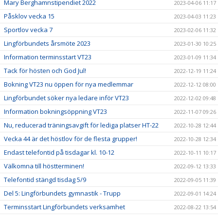
Mary Berghamnstipendiet 2022
2023-04-06 11:17
Påsklov vecka 15
2023-04-03 11:23
Sportlov vecka 7
2023-02-06 11:32
Lingförbundets årsmöte 2023
2023-01-30 10:25
Information terminsstart VT23
2023-01-09 11:34
Tack för hösten och God Jul!
2022-12-19 11:24
Bokning VT23 nu öppen för nya medlemmar
2022-12-12 08:00
Lingförbundet söker nya ledare inför VT23
2022-12-02 09:48
Information bokningsöppning VT23
2022-11-07 09:26
Nu, reducerad träningsavgift för lediga platser HT-22
2022-10-28 12:44
Vecka 44 är det höstlov för de flesta grupper!
2022-10-28 12:34
Endast telefontid på tisdagar kl. 10-12
2022-10-11 10:17
Välkomna till höstterminen!
2022-09-12 13:33
Telefontid stängd tisdag 5/9
2022-09-05 11:39
Del 5: Lingförbundets gymnastik - Trupp
2022-09-01 14:24
Terminsstart Lingförbundets verksamhet
2022-08-22 13:54