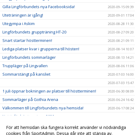
Gilla Lingförbundets nya Facebooksida!
2020-09-15 09:39
Uteträningen är igång!
2020-09-01 17:04
Utegympa i Askim
2020-08-28 11:30
Lingförbundets gruppträning HT-20
2020-08-27 09:20
Snart startar höstterminen!
2020-08-21 09:11
Lediga platser kvar i grupperna till hösten!
2020-08-14 10:07
Lingförbundets sommarläger
2020-08-13 14:21
Truppläger på Lingvallen
2020-08-06 11:06
Sommarstängt på kansliet
2020-07-03 16:00
2020-07-03 15:47
1 juli öppnar bokningen av platser till höstterminen!
2020-06-30 08:09
Sommarläger på Gothia Arena
2020-06-24 16:42
Välkommen till Lingförbundets nya hemsida!
2020-06-17 08:24
Nytt inför höstterminen 2020
2020-06-02 16:57
Nytt datum för årsmötet - välkommen den 4 juni!
2020-05-25 10:21
För att hemsidan ska fungera korrekt använder vi nödvändiga
Lingförbundet finns nu på Instagram!
cookies från SportAdmin. Dessa går inte att stänga av.
2019-05-16 13:24