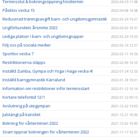
Terminsslut & bokningsöppning hösttermin
2022-04-25 11:58
Påsklov vecka 15
2022-04-08 16:58
Reducerad träningsavgift barn- och ungdomsgymnastik
2022-03-24 16:27
Lingförbundets årsmöte 2022
2022-03-02 10:37
Lediga platser i barn- och ungdomsgrupper
2022-02-24 15:35
Följ oss på sociala medier
2022-02-16 12:27
Sportlov vecka 7
2022-02-11 10:56
Restriktionerna släpps
2022-02-09 16:10
Inställd Zumba, Gympa och Yoga i Haga vecka 4!
2022-01-24 12:53
Inställd barngymnastik Kärralund
2022-01-18 10:01
Information om restriktioner inför terminsstart
2022-01-12 10:14
Kortare telefontid 12/1
2022-01-12 09:15
Avslutning på utegympan
2021-12-22 13:05
Julstängt på kansliet
2021-12-21 10:30
Bokning för vårterminen 2022
2021-12-02 10:00
Snart öppnar bokningen för vårterminen 2022
2021-11-17 12:31