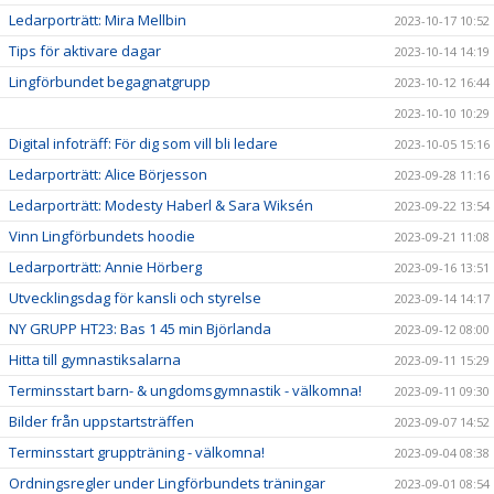
Ledarporträtt: Mira Mellbin
2023-10-17 10:52
Tips för aktivare dagar
2023-10-14 14:19
Lingförbundet begagnatgrupp
2023-10-12 16:44
2023-10-10 10:29
Digital infoträff: För dig som vill bli ledare
2023-10-05 15:16
Ledarporträtt: Alice Börjesson
2023-09-28 11:16
Ledarporträtt: Modesty Haberl & Sara Wiksén
2023-09-22 13:54
Vinn Lingförbundets hoodie
2023-09-21 11:08
Ledarporträtt: Annie Hörberg
2023-09-16 13:51
Utvecklingsdag för kansli och styrelse
2023-09-14 14:17
NY GRUPP HT23: Bas 1 45 min Björlanda
2023-09-12 08:00
Hitta till gymnastiksalarna
2023-09-11 15:29
Terminsstart barn- & ungdomsgymnastik - välkomna!
2023-09-11 09:30
Bilder från uppstartsträffen
2023-09-07 14:52
Terminsstart gruppträning - välkomna!
2023-09-04 08:38
Ordningsregler under Lingförbundets träningar
2023-09-01 08:54