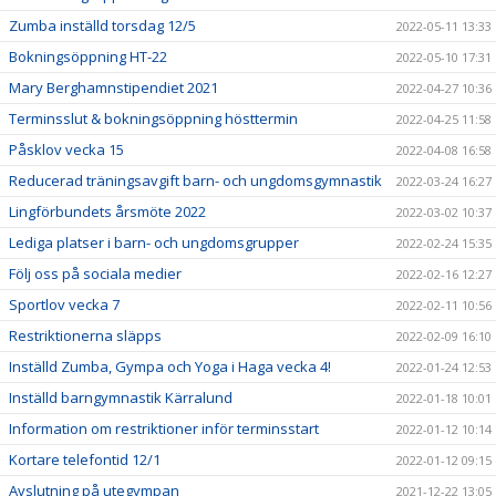
Zumba inställd torsdag 12/5
2022-05-11 13:33
Bokningsöppning HT-22
2022-05-10 17:31
Mary Berghamnstipendiet 2021
2022-04-27 10:36
Terminsslut & bokningsöppning hösttermin
2022-04-25 11:58
Påsklov vecka 15
2022-04-08 16:58
Reducerad träningsavgift barn- och ungdomsgymnastik
2022-03-24 16:27
Lingförbundets årsmöte 2022
2022-03-02 10:37
Lediga platser i barn- och ungdomsgrupper
2022-02-24 15:35
Följ oss på sociala medier
2022-02-16 12:27
Sportlov vecka 7
2022-02-11 10:56
Restriktionerna släpps
2022-02-09 16:10
Inställd Zumba, Gympa och Yoga i Haga vecka 4!
2022-01-24 12:53
Inställd barngymnastik Kärralund
2022-01-18 10:01
Information om restriktioner inför terminsstart
2022-01-12 10:14
Kortare telefontid 12/1
2022-01-12 09:15
Avslutning på utegympan
2021-12-22 13:05