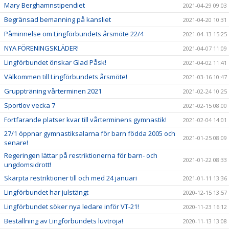
Mary Berghamnstipendiet
2021-04-29 09:03
Begränsad bemanning på kansliet
2021-04-20 10:31
Påminnelse om Lingförbundets årsmöte 22/4
2021-04-13 15:25
NYA FÖRENINGSKLÄDER!
2021-04-07 11:09
Lingförbundet önskar Glad Påsk!
2021-04-02 11:41
Välkommen till Lingförbundets årsmöte!
2021-03-16 10:47
Gruppträning vårterminen 2021
2021-02-24 10:25
Sportlov vecka 7
2021-02-15 08:00
Fortfarande platser kvar till vårterminens gymnastik!
2021-02-04 14:01
27/1 öppnar gymnastiksalarna för barn födda 2005 och
2021-01-25 08:09
senare!
Regeringen lättar på restriktionerna för barn- och
2021-01-22 08:33
ungdomsidrott!
Skärpta restriktioner till och med 24 januari
2021-01-11 13:36
Lingförbundet har julstängt
2020-12-15 13:57
Lingförbundet söker nya ledare inför VT-21!
2020-11-23 16:12
Beställning av Lingförbundets luvtröja!
2020-11-13 13:08