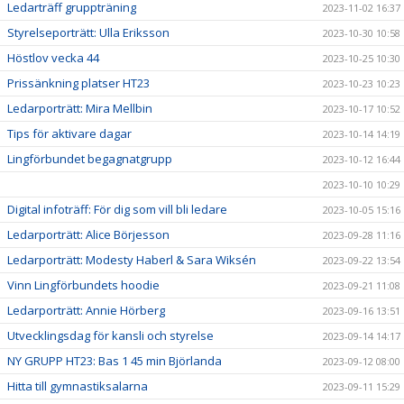
Ledarträff gruppträning
2023-11-02 16:37
Styrelseporträtt: Ulla Eriksson
2023-10-30 10:58
Höstlov vecka 44
2023-10-25 10:30
Prissänkning platser HT23
2023-10-23 10:23
Ledarporträtt: Mira Mellbin
2023-10-17 10:52
Tips för aktivare dagar
2023-10-14 14:19
Lingförbundet begagnatgrupp
2023-10-12 16:44
2023-10-10 10:29
Digital infoträff: För dig som vill bli ledare
2023-10-05 15:16
Ledarporträtt: Alice Börjesson
2023-09-28 11:16
Ledarporträtt: Modesty Haberl & Sara Wiksén
2023-09-22 13:54
Vinn Lingförbundets hoodie
2023-09-21 11:08
Ledarporträtt: Annie Hörberg
2023-09-16 13:51
Utvecklingsdag för kansli och styrelse
2023-09-14 14:17
NY GRUPP HT23: Bas 1 45 min Björlanda
2023-09-12 08:00
Hitta till gymnastiksalarna
2023-09-11 15:29