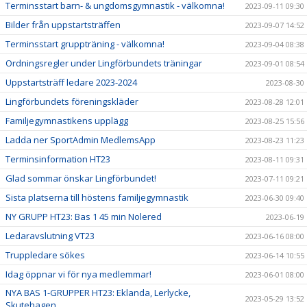
Terminsstart barn- & ungdomsgymnastik - välkomna!
2023-09-11 09:30
Bilder från uppstartsträffen
2023-09-07 14:52
Terminsstart gruppträning - välkomna!
2023-09-04 08:38
Ordningsregler under Lingförbundets träningar
2023-09-01 08:54
Uppstartsträff ledare 2023-2024
2023-08-30
Lingförbundets föreningskläder
2023-08-28 12:01
Familjegymnastikens upplägg
2023-08-25 15:56
Ladda ner SportAdmin MedlemsApp
2023-08-23 11:23
Terminsinformation HT23
2023-08-11 09:31
Glad sommar önskar Lingförbundet!
2023-07-11 09:21
Sista platserna till höstens familjegymnastik
2023-06-30 09:40
NY GRUPP HT23: Bas 1 45 min Nolered
2023-06-19
Ledaravslutning VT23
2023-06-16 08:00
Truppledare sökes
2023-06-14 10:55
Idag öppnar vi för nya medlemmar!
2023-06-01 08:00
NYA BAS 1-GRUPPER HT23: Eklanda, Lerlycke,
2023-05-29 13:52
Skutehagen