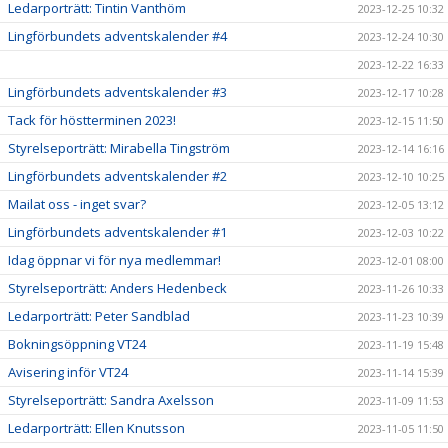
Ledarporträtt: Tintin Vanthöm
2023-12-25 10:32
Lingförbundets adventskalender #4
2023-12-24 10:30
2023-12-22 16:33
Lingförbundets adventskalender #3
2023-12-17 10:28
Tack för höstterminen 2023!
2023-12-15 11:50
Styrelseporträtt: Mirabella Tingström
2023-12-14 16:16
Lingförbundets adventskalender #2
2023-12-10 10:25
Mailat oss - inget svar?
2023-12-05 13:12
Lingförbundets adventskalender #1
2023-12-03 10:22
Idag öppnar vi för nya medlemmar!
2023-12-01 08:00
Styrelseporträtt: Anders Hedenbeck
2023-11-26 10:33
Ledarporträtt: Peter Sandblad
2023-11-23 10:39
Bokningsöppning VT24
2023-11-19 15:48
Avisering inför VT24
2023-11-14 15:39
Styrelseporträtt: Sandra Axelsson
2023-11-09 11:53
Ledarporträtt: Ellen Knutsson
2023-11-05 11:50