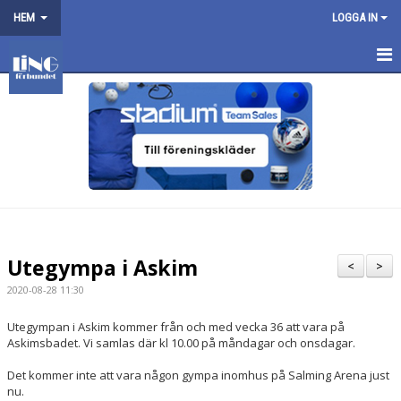
HEM
LOGGA IN
LINGFÖRBUNDET
OM OSS
NYHETER
BILDER
VANLIGA FRÅGOR
Utegympa i Askim
<
>
HITTA GYMNASTIKSAL
2020-08-28 11:30
ENGAGERA DIG I FÖRENINGEN
Utegympan i Askim kommer från och med vecka 36 att vara på
Askimsbadet. Vi samlas där kl 10.00 på måndagar och onsdagar.
Det kommer inte att vara någon gympa inomhus på Salming Arena just
nu.