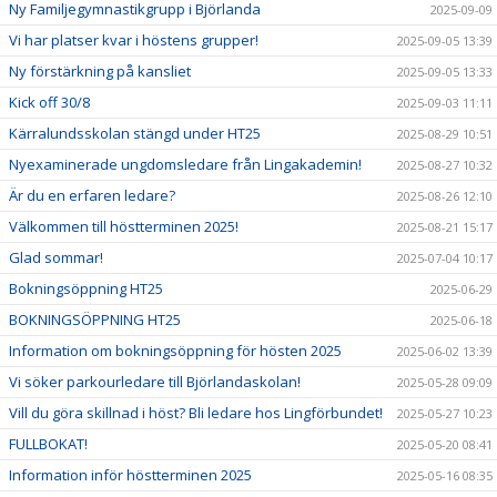
Ny Familjegymnastikgrupp i Björlanda
2025-09-09
Vi har platser kvar i höstens grupper!
2025-09-05 13:39
Ny förstärkning på kansliet
2025-09-05 13:33
Kick off 30/8
2025-09-03 11:11
Kärralundsskolan stängd under HT25
2025-08-29 10:51
Nyexaminerade ungdomsledare från Lingakademin!
2025-08-27 10:32
Är du en erfaren ledare?
2025-08-26 12:10
Välkommen till höstterminen 2025!
2025-08-21 15:17
Glad sommar!
2025-07-04 10:17
Bokningsöppning HT25
2025-06-29
BOKNINGSÖPPNING HT25
2025-06-18
Information om bokningsöppning för hösten 2025
2025-06-02 13:39
Vi söker parkourledare till Björlandaskolan!
2025-05-28 09:09
Vill du göra skillnad i höst? Bli ledare hos Lingförbundet!
2025-05-27 10:23
FULLBOKAT!
2025-05-20 08:41
Information inför höstterminen 2025
2025-05-16 08:35