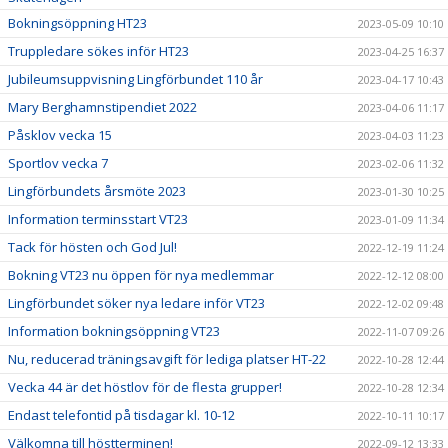
Bokningsöppning HT23
2023-05-09 10:10
Truppledare sökes inför HT23
2023-04-25 16:37
Jubileumsuppvisning Lingförbundet 110 år
2023-04-17 10:43
Mary Berghamnstipendiet 2022
2023-04-06 11:17
Påsklov vecka 15
2023-04-03 11:23
Sportlov vecka 7
2023-02-06 11:32
Lingförbundets årsmöte 2023
2023-01-30 10:25
Information terminsstart VT23
2023-01-09 11:34
Tack för hösten och God Jul!
2022-12-19 11:24
Bokning VT23 nu öppen för nya medlemmar
2022-12-12 08:00
Lingförbundet söker nya ledare inför VT23
2022-12-02 09:48
Information bokningsöppning VT23
2022-11-07 09:26
Nu, reducerad träningsavgift för lediga platser HT-22
2022-10-28 12:44
Vecka 44 är det höstlov för de flesta grupper!
2022-10-28 12:34
Endast telefontid på tisdagar kl. 10-12
2022-10-11 10:17
Välkomna till höstterminen!
2022-09-12 13:33