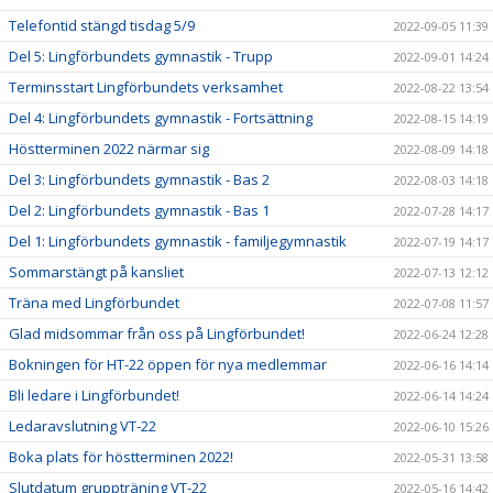
Telefontid stängd tisdag 5/9
2022-09-05 11:39
Del 5: Lingförbundets gymnastik - Trupp
2022-09-01 14:24
Terminsstart Lingförbundets verksamhet
2022-08-22 13:54
Del 4: Lingförbundets gymnastik - Fortsättning
2022-08-15 14:19
Höstterminen 2022 närmar sig
2022-08-09 14:18
Del 3: Lingförbundets gymnastik - Bas 2
2022-08-03 14:18
Del 2: Lingförbundets gymnastik - Bas 1
2022-07-28 14:17
Del 1: Lingförbundets gymnastik - familjegymnastik
2022-07-19 14:17
Sommarstängt på kansliet
2022-07-13 12:12
Träna med Lingförbundet
2022-07-08 11:57
Glad midsommar från oss på Lingförbundet!
2022-06-24 12:28
Bokningen för HT-22 öppen för nya medlemmar
2022-06-16 14:14
Bli ledare i Lingförbundet!
2022-06-14 14:24
Ledaravslutning VT-22
2022-06-10 15:26
Boka plats för höstterminen 2022!
2022-05-31 13:58
Slutdatum gruppträning VT-22
2022-05-16 14:42