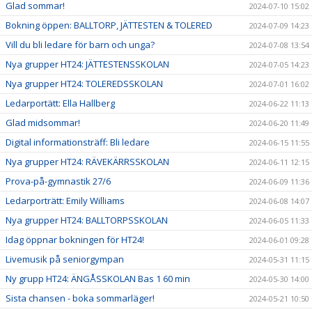
Glad sommar!
2024-07-10 15:02
Bokning öppen: BALLTORP, JÄTTESTEN & TOLERED
2024-07-09 14:23
Vill du bli ledare för barn och unga?
2024-07-08 13:54
Nya grupper HT24: JÄTTESTENSSKOLAN
2024-07-05 14:23
Nya grupper HT24: TOLEREDSSKOLAN
2024-07-01 16:02
Ledarportätt: Ella Hallberg
2024-06-22 11:13
Glad midsommar!
2024-06-20 11:49
Digital informationsträff: Bli ledare
2024-06-15 11:55
Nya grupper HT24: RÄVEKÄRRSSKOLAN
2024-06-11 12:15
Prova-på-gymnastik 27/6
2024-06-09 11:36
Ledarporträtt: Emily Williams
2024-06-08 14:07
Nya grupper HT24: BALLTORPSSKOLAN
2024-06-05 11:33
Idag öppnar bokningen för HT24!
2024-06-01 09:28
Livemusik på seniorgympan
2024-05-31 11:15
Ny grupp HT24: ÄNGÅSSKOLAN Bas 1 60 min
2024-05-30 14:00
Sista chansen - boka sommarläger!
2024-05-21 10:50