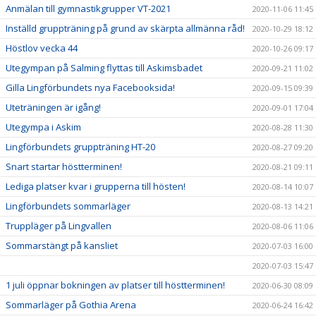
Anmälan till gymnastikgrupper VT-2021
2020-11-06 11:45
Inställd gruppträning på grund av skärpta allmänna råd!
2020-10-29 18:12
Höstlov vecka 44
2020-10-26 09:17
Utegympan på Salming flyttas till Askimsbadet
2020-09-21 11:02
Gilla Lingförbundets nya Facebooksida!
2020-09-15 09:39
Uteträningen är igång!
2020-09-01 17:04
Utegympa i Askim
2020-08-28 11:30
Lingförbundets gruppträning HT-20
2020-08-27 09:20
Snart startar höstterminen!
2020-08-21 09:11
Lediga platser kvar i grupperna till hösten!
2020-08-14 10:07
Lingförbundets sommarläger
2020-08-13 14:21
Truppläger på Lingvallen
2020-08-06 11:06
Sommarstängt på kansliet
2020-07-03 16:00
2020-07-03 15:47
1 juli öppnar bokningen av platser till höstterminen!
2020-06-30 08:09
Sommarläger på Gothia Arena
2020-06-24 16:42