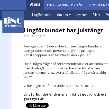
HEM
FAMILJEGYMNASTIK 2-5 ÅR
GYMNASTIK 5-1
Lingförbundet
Om oss
Nyheter
Bilder
Va
Lingförbundet har julstängt
2020-12-15 13:57
Fredagen den 18 december kommer Lingförbundet att
stänga kansliet och personalen går på julledighet.
Kansliet öppnar igen torsdagen den 7 januari.
Har ni några frågor så rekommenderar vi er att skicka ett
mail till info@lingforbundet.se. När vi är tillbaka igen i
januari kommer vi att svara på alla era frågor så snabbt
vi kan.
Vi har ingen telefontid under vecka 52, 53 och 1.
Lingförbundet önskar er en riktigt god jul och ett
gott nytt år!