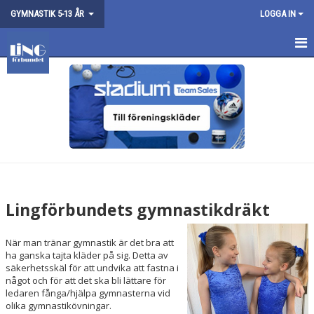
GYMNASTIK 5-13 ÅR
LOGGA IN
GYMNASTIK 5-13 ÅR
GRUPPNIVÅER
GRUPPER
KALENDER
PRISER
Lingförbundets gymnastikdräkt
HITTA GYMNASTIKSAL
När man tränar gymnastik är det bra att
FRÅGOR OCH SVAR
ha ganska tajta kläder på sig. Detta av
säkerhetsskäl för att undvika att fastna i
något och för att det ska bli lättare för
BESTÄLL GYMNASTIKDRÄKT
ledaren fånga/hjälpa gymnasterna vid
olika gymnastikövningar.
BOKA PLATS